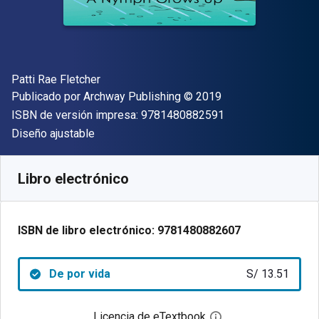
Autor(es)
Patti Rae Fletcher
Editor
Copyright
Publicado por
Archway Publishing
© 2019
"ISBN-13 9781480
ISBN de versión impresa:
9781480882591
Formato
Diseño ajustable
Disponible en
S/
13.51
PEN
SKU:
9781480882607
Libro electrónico
ISBN de libro electrónico:
9781480882607
De por vida
S/ 13.51
Licencia de eTextbook
Abre el cuadro de di