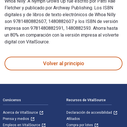
Whoa Nilly: A Nymph Grows Up fue escrito por Patti Rae
Fletcher y publicado por Archway Publishing. Los ISBN
digitales y de libros de texto electrónicos de Whoa Nilly
son 9781480882607, 1480882607 y los ISBN de versión
impresa son 9781480882591, 1480882593. Ahorra hasta
un 80% en comparación con la versión impresa al volverte
digital con VitalSource.
Whoa Nilly: A Nymph Grows Up fue escrito por Patti Rae Flet
Volver al principio
Navegación de pie de página
Conócenos
Recursos de VitalSource
Acerca de VitalSource
Declaración de accesibilidad
Prensa y medios
Afiliados
Empleos en VitalSource
Compra por lotes