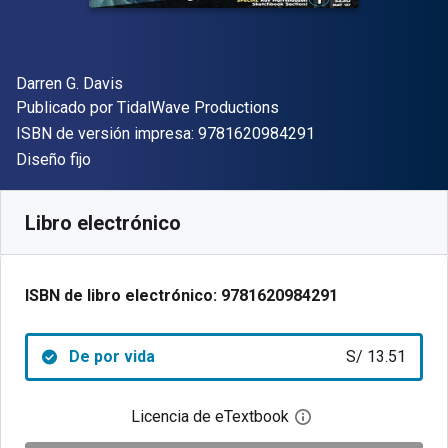
Autor(es)
Darren G. Davis
Editor
Publicado por
TidalWave Productions
"ISBN-13 9781620
ISBN de versión impresa:
9781620984291
Formato
Diseño fijo
Disponible en
S/
13.51
PEN
SKU:
9781620984291
Libro electrónico
ISBN de libro electrónico:
9781620984291
De por vida
S/ 13.51
Licencia de eTextbook
Abre el cuadro de di