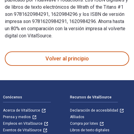
de libros de texto electrónicos de Wrath of the Titans #1
son 9781620984291, 1620984296 y los ISBN de versión
impresa son 9781620984291, 1620984296. Ahorra hasta
un 80% en comparación con la versión impresa al volverte
digital con VitalSource.
Wrath of the Titans #1 fue escrito por Darren G. Davis y pub
Volver al principio
Navegación de pie de página
Conócenos
Recursos de VitalSource
Acerca de VitalSource
Declaración de accesibilidad
Prensa y medios
Afiliados
Empleos en VitalSource
Compra por lotes
Eventos de VitalSource
Libros de texto digitales