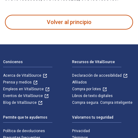
Writings of Shaker Apostates and Anti-Shakers, 1782-1850 Vo
Volver al principio
Navegación de pie de página
Conócenos
Recursos de VitalSource
Acerca de VitalSource
Declaración de accesibilidad
Prensa y medios
Afiliados
Empleos en VitalSource
Compra por lotes
Eventos de VitalSource
Libros de texto digitales
Blog de VitalSource
Compra segura. Compra inteligente
Permite que te ayudemos
Valoramos tu seguridad
Política de devoluciones
Privacidad
Preguntas frecuentes
Términos