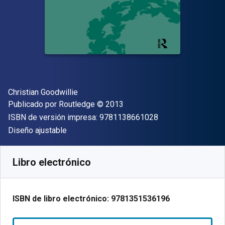
Autor(es)
Christian Goodwillie
Editor
Copyright
Publicado por
Routledge
© 2013
"ISBN-13 9781138
ISBN de versión impresa:
9781138661028
Formato
Diseño ajustable
Disponible en
S/
154.60
PEN
SKU:
9781351536196R180
Libro electrónico
ISBN de libro electrónico:
9781351536196