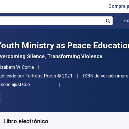
Compra p
Ex
Buscar
Youth Ministry as Peace Educatio
vercoming Silence, Transforming Violence
utor(es)
lizabeth W. Corrie
itor
Copyright
ublicado por
Fortress Press
© 2021
ISBN de versión impre
ormato
iseño ajustable
isponible en
S/
24.60
PEN
KU:
9781506469478R30
Libro electrónico