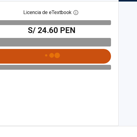
Licencia de eTextbook
Abre el cuadro de diálogo de
S/ 24.60 PEN