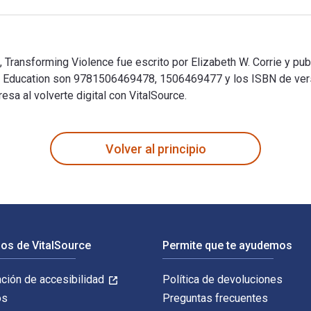
 Transforming Violence fue escrito por Elizabeth W. Corrie y pub
eace Education son 9781506469478, 1506469477 y los ISBN de 
sa al volverte digital con VitalSource.
, Transforming Violence fue escrito por Elizabeth W. Corrie y p
Volver al principio
os de VitalSource
Permite que te ayudemos
ación de accesibilidad
Política de devoluciones
os
Preguntas frecuentes