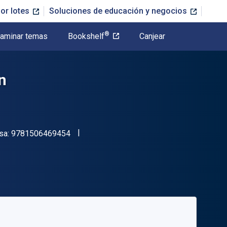
or lotes
Soluciones de educación y negocios
®
aminar temas
Bookshelf
Canjear
n
"ISBN-13 9781506469454"
sa:
9781506469454