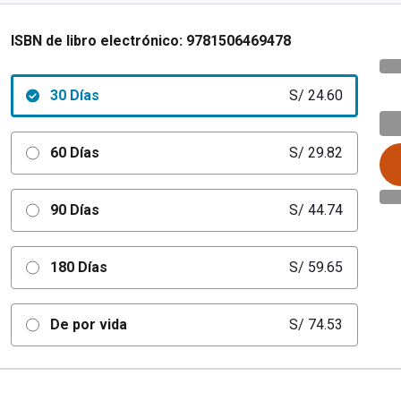
ISBN de libro electrónico:
9781506469478
30 Días
S/ 24.60
60 Días
S/ 29.82
90 Días
S/ 44.74
180 Días
S/ 59.65
De por vida
S/ 74.53