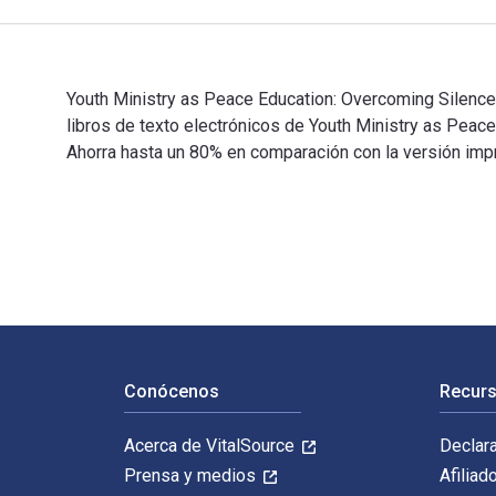
Youth Ministry as Peace Education: Overcoming Silence,
libros de texto electrónicos de Youth Ministry as P
Ahorra hasta un 80% en comparación con la versión impre
Youth Ministry as Peace Education: Overcoming Silence
Navegación de pie de página
Conócenos
Recurs
Acerca de VitalSource
Declar
Prensa y medios
Afiliad