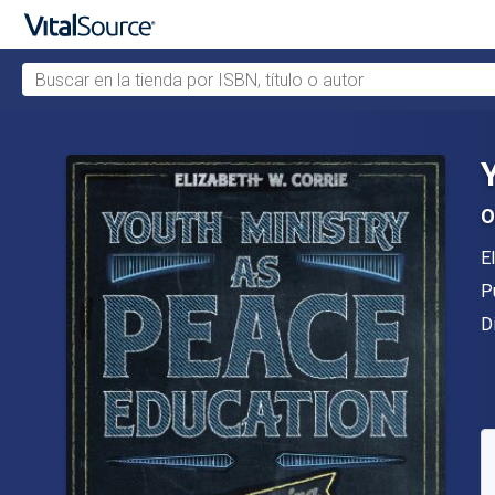
Buscar en la tienda por ISBN, título o autor
Saltar al contenido principal
O
A
E
Ed
P
F
D
D
S