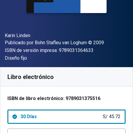
Autor(es)
Karin Linden
Editor
Copyright
Publicado por
Bohn Stafleu van Loghum
© 2009
"ISBN-13 9789031
ISBN de versión impresa:
9789031364633
Formato
Diseño fijo
Disponible en
S/
45.72
PEN
SKU:
9789031375516R30
Libro electrónico
ISBN de libro electrónico:
9789031375516
30 Días
S/ 45.72