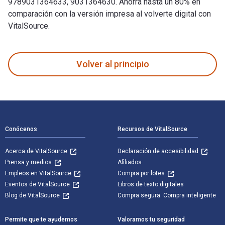
9789031364633, 9031364630. Ahorra hasta un 80% en
comparación con la versión impresa al volverte digital con
VitalSource.
Zakboek ziektebeelden Neurologie fue escrito por Karin Lind
Volver al principio
Navegación de pie de página
Conócenos
Recursos de VitalSource
Acerca de VitalSource
Declaración de accesibilidad
Prensa y medios
Afiliados
Empleos en VitalSource
Compra por lotes
Eventos de VitalSource
Libros de texto digitales
Blog de VitalSource
Compra segura. Compra inteligente
Permite que te ayudemos
Valoramos tu seguridad