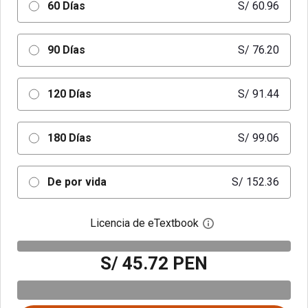
60 Días
S/ 60.96
90 Días
S/ 76.20
120 Días
S/ 91.44
180 Días
S/ 99.06
De por vida
S/ 152.36
Licencia de eTextbook
Abre el cuadro de di
S/ 45.72 PEN