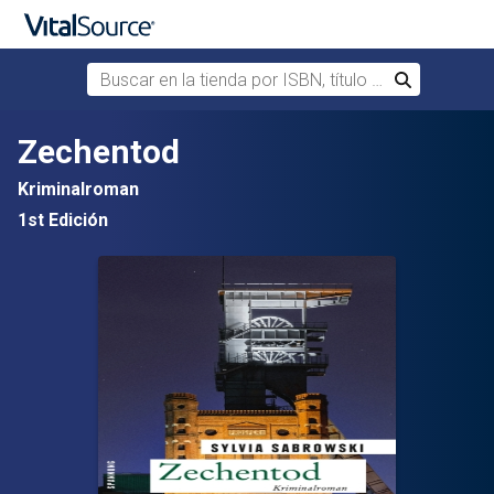
Buscar en la tienda por ISBN, título o autor
Buscar
Saltar al contenido principal
Zechentod
Kriminalroman
1st Edición