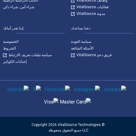
وظائف VitalSource
الكتب الدراسية الرقمية
فعاليات VitalSource
شراء آمن. شراء ذكي
مدونة VitalSource
دعنا نساعدك
إننا نقدر أمانك
سياسة العودة
الخصوصية
الأسئلة الشائعة
الشروط
فريق دعم VitalSource
سياسة ملفات تعريف الارتباط
إعدادات الكوكيز
وسائل التواصل الاجتماعي
طرق الدفع المدعومة
© Copyright 2026 VitalSource Technologies
LLC جميع الحقوق محفوظة.