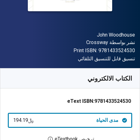
المؤلف (المؤلفون)
John Woodhouse
الناشر
نشر بواسطة
Crossway
"ISBN-13 9781433524530"
Print ISBN:
9781433524530
شكل
تنسيق قابل للتنسيق التلقائي
متوفر من
﷼‎
SAR
194.19
SKU:
9781433524530
الكتاب الالكتروني
eText ISBN:
9781433524530
مدى الحياة
﷼‎194.19
ترخيص eTextbook
افتح مربع حوار الترخيص