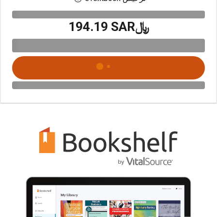
﷼‎194.19 SAR