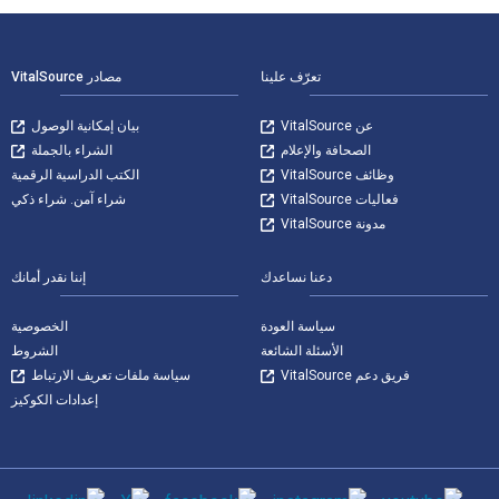
لتنقل في التذييل
تعرّف علينا
مصادر VitalSource
عن VitalSource
بيان إمكانية الوصول
الصحافة والإعلام
الشراء بالجملة
وظائف VitalSource
الكتب الدراسية الرقمية
فعاليات VitalSource
شراء آمن. شراء ذكي
مدونة VitalSource
دعنا نساعدك
إننا نقدر أمانك
سياسة العودة
الخصوصية
الأسئلة الشائعة
الشروط
فريق دعم VitalSource
سياسة ملفات تعريف الارتباط
إعدادات الكوكيز
وسائل التواصل الاجتماعي