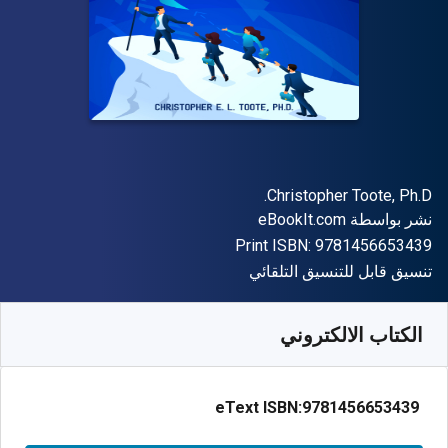
المؤلف (المؤلفون)
Christopher Toote, Ph.D.
الناشر
نشر بواسطة
eBookIt.com
"ISBN-13 9781456653439"
Print ISBN:
9781456653439
شكل
تنسيق قابل للتنسيق التلقائي
متوفر من
﷼‎
SAR
38.80
SKU:
9781456653439
الكتاب الالكتروني
eText ISBN:
9781456653439