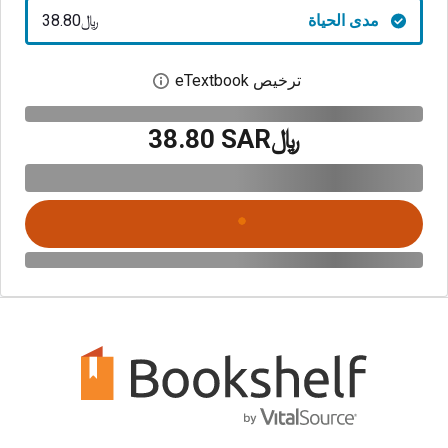
مدى الحياة
﷼‎38.80
ترخيص eTextbook
افتح مربع حوار الترخيص
﷼‎38.80 SAR