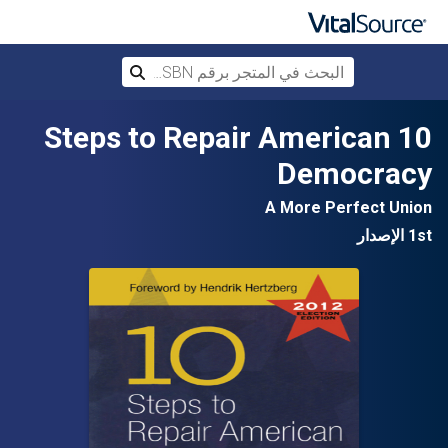
البحث في المتجر برقم ISBN، أو العنوان أ
بحث
تخطي إلى المحتوى الرئيسي
10 Steps to Repair American
Democracy
A More Perfect Union
1st الإصدار