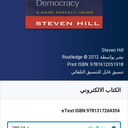
المؤلف (المؤلفون)
Steven Hill
الناشر
حقوق الطبع والنشر
نشر بواسطة
© 2012
Routledge
"ISBN-13 9781612051918"
Print ISBN:
9781612051918
شكل
تنسيق قابل للتنسيق التلقائي
متوفر من
﷼‎
SAR
289.16
SKU:
9781317264354
الكتاب الالكتروني
eText ISBN:
9781317264354