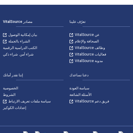
لتنقل في التذييل
تعرّف علينا
مصادر VitalSource
عن VitalSource
بيان إمكانية الوصول
الصحافة والإعلام
الشراء بالجملة
وظائف VitalSource
الكتب الدراسية الرقمية
فعاليات VitalSource
شراء آمن. شراء ذكي
مدونة VitalSource
دعنا نساعدك
إننا نقدر أمانك
سياسة العودة
الخصوصية
الأسئلة الشائعة
الشروط
فريق دعم VitalSource
سياسة ملفات تعريف الارتباط
إعدادات الكوكيز