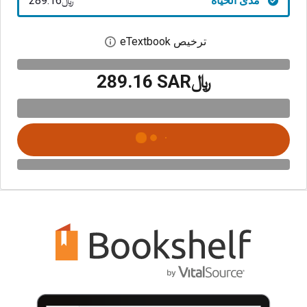
مدى الحياة
﷼‎289.16
ترخيص eTextbook
افتح مربع حوار الترخيص
﷼‎289.16 SAR