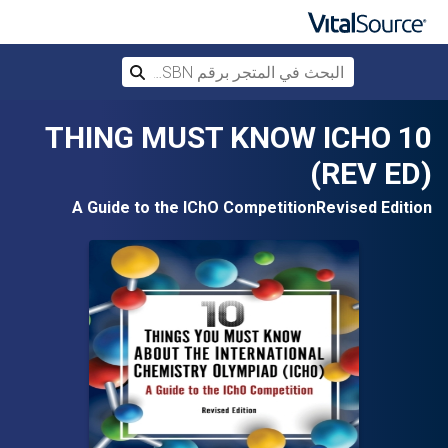
البحث في المتجر برقم ISBN، أو العنوان أ
بحث
تخطي إلى المحتوى الرئيسي
10 THING MUST KNOW ICHO
(REV ED)
A Guide to the IChO CompetitionRevised Edition