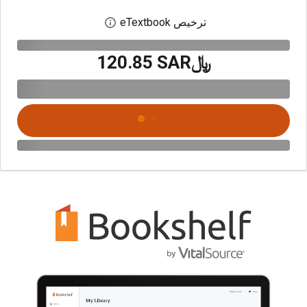
ترخيص eTextbook
افتح مربع حوار الترخيص
﷼‎120.85 SAR