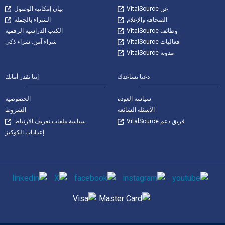
عن VitalSource
بيان إمكانية الوصول
الصحافة والإعلام
الشراء بالجملة
وظائف VitalSource
الكتب الدراسية الرقمية
فعاليات VitalSource
شراء آمن. شراء ذكي
مدونة VitalSource
دعنا نساعدك
إننا نقدر أمانك
سياسة العودة
الخصوصية
الأسئلة الشائعة
الشروط
فريق دعم VitalSource
سياسة ملفات تعريف الارتباط
إعدادات الكوكيز
وسائل التواصل الاجتماعي
طرق الدفع المدعومة