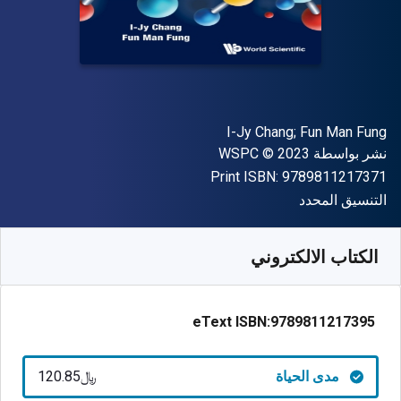
المؤلف (المؤلفون)
I-Jy Chang; Fun Man Fung
الناشر
حقوق الطبع والنشر
نشر بواسطة
© 2023
WSPC
"ISBN-13 9789811217371"
Print ISBN:
9789811217371
شكل
التنسيق المحدد
متوفر من
﷼‎
SAR
120.85
SKU:
9789811217395
الكتاب الالكتروني
eText ISBN:
9789811217395
مدى الحياة
﷼‎120.85