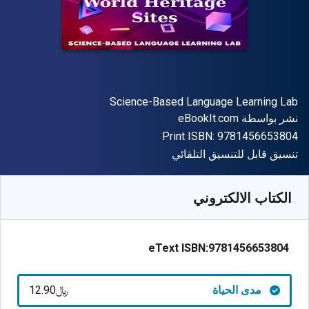
المؤلف (المؤلفون)
Science-Based Language Learning Lab
الناشر
نشر بواسطة
eBookIt.com
"ISBN-13 9781456653804"
Print ISBN:
9781456653804
شكل
تنسيق قابل للتنسيق التلقائي
متوفر من
﷼‎
SAR
12.90
SKU:
9781456653804
الكتاب الالكتروني
eText ISBN:
9781456653804
مدى الحياة
﷼‎12.90