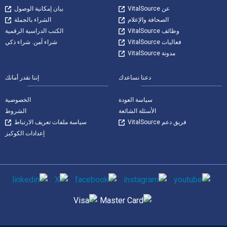
عن VitalSource
بيان إمكانية الوصول
الصحافة والإعلام
الشراء بالجملة
وظائف VitalSource
الكتب الدراسية الرقمية
فعاليات VitalSource
شراء آمن. شراء ذكي
مدونة VitalSource
دعنا نساعدك
إننا نقدر أمانك
سياسة العودة
الخصوصية
الأسئلة الشائعة
الشروط
فريق دعم VitalSource
سياسة ملفات تعريف الارتباط
إعدادات الكوكيز
وسائل التواصل الاجتماعي
طرق الدفع المدعومة