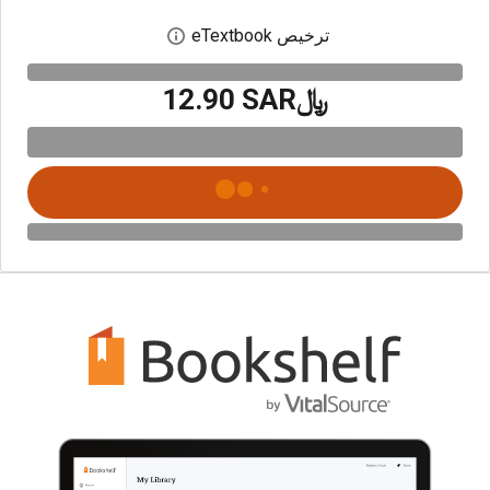
ترخيص eTextbook
افتح مربع حوار الترخيص
﷼‎12.90 SAR