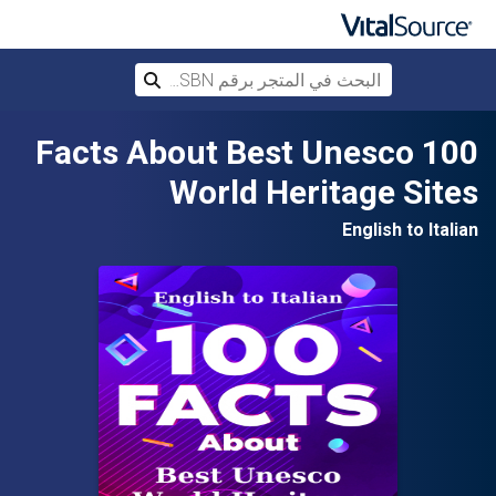
البحث في المتجر برقم ISBN، أو العنوان أ
بحث
تخطي إلى المحتوى الرئيسي
100 Facts About Best Unesco
World Heritage Sites
English to Italian