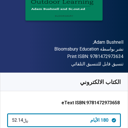
المؤلف (المؤلفون)
Adam Bushnell;
الناشر
نشر بواسطة
Bloomsbury Education
"ISBN-13 9781472973634"
Print ISBN:
9781472973634
شكل
تنسيق قابل للتنسيق التلقائي
متوفر من
﷼‎
SAR
52.14
SKU:
9781472973658R180
الكتاب الالكتروني
eText ISBN:
9781472973658
180 الأيام
﷼‎52.14