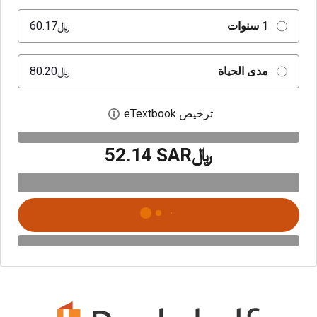
1 سنوات
﷼‎60.17
مدى الحياة
﷼‎80.20
ترخيص eTextbook
افتح مربع حوار الترخيص
﷼‎52.14 SAR