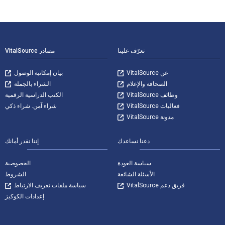
لتنقل في التذييل
تعرّف علينا
مصادر VitalSource
عن VitalSource
بيان إمكانية الوصول
الصحافة والإعلام
الشراء بالجملة
وظائف VitalSource
الكتب الدراسية الرقمية
فعاليات VitalSource
شراء آمن. شراء ذكي
مدونة VitalSource
دعنا نساعدك
إننا نقدر أمانك
سياسة العودة
الخصوصية
الأسئلة الشائعة
الشروط
فريق دعم VitalSource
سياسة ملفات تعريف الارتباط
إعدادات الكوكيز