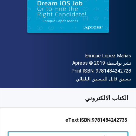
المؤلف (المؤلفون)
Enrique López Mañas
الناشر
حقوق الطبع والنشر
نشر بواسطة
© 2019
Apress
"ISBN-13 9781484242728"
Print ISBN:
9781484242728
شكل
تنسيق قابل للتنسيق التلقائي
متوفر من
﷼‎
SAR
38.62
SKU:
9781484242735R30
الكتاب الالكتروني
eText ISBN:
9781484242735