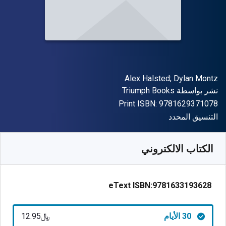
المؤلف (المؤلفون)
Alex Halsted; Dylan Montz
الناشر
نشر بواسطة
Triumph Books
"ISBN-13 9781629371078"
Print ISBN:
9781629371078
شكل
التنسيق المحدد
متوفر من
﷼‎
SAR
12.95
SKU:
9781633193628R30
الكتاب الالكتروني
eText ISBN:
9781633193628
30 الأيام
﷼‎12.95