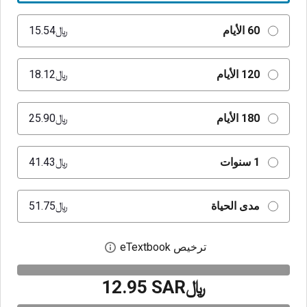
60 الأيام
﷼‎15.54
120 الأيام
﷼‎18.12
180 الأيام
﷼‎25.90
1 سنوات
﷼‎41.43
مدى الحياة
﷼‎51.75
ترخيص eTextbook
افتح مربع حوار الترخيص
﷼‎12.95 SAR