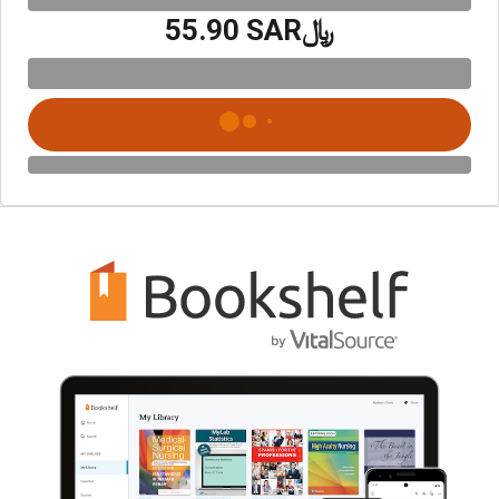
﷼‎55.90 SAR