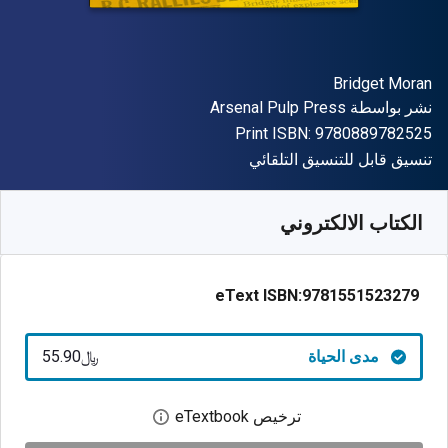
المؤلف (المؤلفون)
Bridget Moran
الناشر
نشر بواسطة
Arsenal Pulp Press
"ISBN-13 9780889782525"
Print ISBN:
9780889782525
شكل
تنسيق قابل للتنسيق التلقائي
متوفر من
﷼‎
SAR
55.90
SKU:
9781551523279
الكتاب الالكتروني
eText ISBN:
9781551523279
مدى الحياة
﷼‎55.90
ترخيص eTextbook
افتح مربع حوار الترخيص