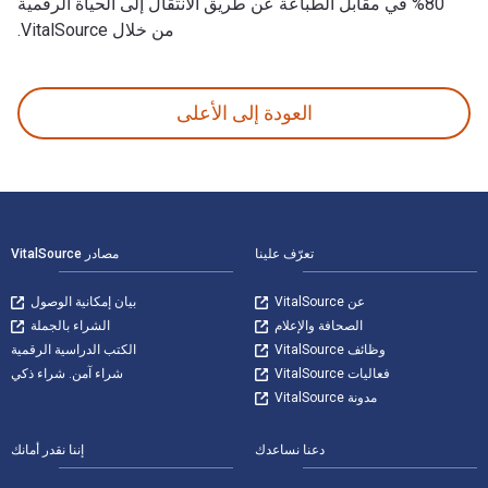
80% في مقابل الطباعة عن طريق الانتقال إلى الحياة الرقمية
من خلال VitalSource.
Art in Saudi Arabia: A New Creative Economy? تمت الكتابة بواسطة Rebecca Anne Proctor; Alia Al-Senussi وتم النشر بواسطة Lund Humphries. الأرقام الدولية المعيارية للكتب الدراسية الإلكترونية والرقمية لـ Art in Saudi Arabia هي 9781848226494, 1848226497 و الأرقام الدولية المعيارية للكتاب (ISBN) هي 9781848226395, 184822639X. وفّر حتى 80% في مقابل الطباعة عن طريق الانتقال إلى الحياة الرقمية من خلال VitalSource.
العودة إلى الأعلى
لتنقل في التذييل
تعرّف علينا
مصادر VitalSource
عن VitalSource
بيان إمكانية الوصول
الصحافة والإعلام
الشراء بالجملة
وظائف VitalSource
الكتب الدراسية الرقمية
فعاليات VitalSource
شراء آمن. شراء ذكي
مدونة VitalSource
دعنا نساعدك
إننا نقدر أمانك