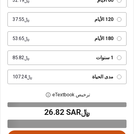
60 الأيام
﷼‎32.19
120 الأيام
﷼‎37.55
180 الأيام
﷼‎53.65
1 سنوات
﷼‎85.82
مدى الحياة
﷼‎107.24
ترخيص eTextbook
افتح مربع حوار الترخيص
﷼‎26.82 SAR