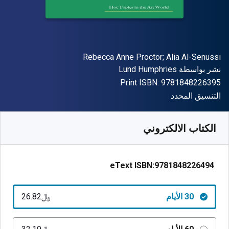
المؤلف (المؤلفون)
Rebecca Anne Proctor; Alia Al-Senussi
الناشر
نشر بواسطة
Lund Humphries
"ISBN-13 9781848226395"
Print ISBN:
9781848226395
شكل
التنسيق المحدد
متوفر من
﷼‎
SAR
26.82
SKU:
9781848226494R30
الكتاب الالكتروني
eText ISBN:
9781848226494
30 الأيام
﷼‎26.82