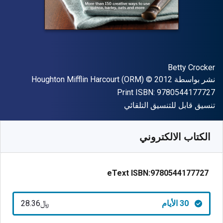
المؤلف (المؤلفون)
Betty Crocker
الناشر
حقوق الطبع والنشر
نشر بواسطة
© 2012
Houghton Mifflin Harcourt (ORM)
"ISBN-13 9780544177727"
Print ISBN:
9780544177727
شكل
تنسيق قابل للتنسيق التلقائي
متوفر من
﷼‎
SAR
28.36
SKU:
9780544177727R30
الكتاب الالكتروني
eText ISBN:
9780544177727
30 الأيام
﷼‎28.36