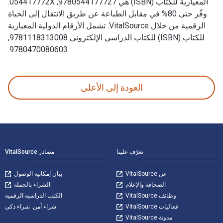
المعيارية للكتاب (ISBN) هي 9780544177727, 054417772X.
وفّر حتى 80% في مقابل الطباعة عن طريق الانتقال إلى الحياة
الرقمية من خلال VitalSource. تشمل الأرقام الدولية المعيارية
للكتاب (ISBN) للكتاب الدراسي الإلكتروني 9781118313008,
9780470080603.
Whole Grains: More Than 150 Creative Ways to Use Quinoa, Barley, Oats, and More تمت الكتابة بواسطة Betty Crocker وتم النشر بواسطة Houghton Mifflin Harcourt (ORM). الأرقام الدولية المعيارية للكتب الدراسية الإلكترونية والرقمية لـ Whole Grains هي 9780544177727, 054417772X و الأرقام الدولية المعيارية للكتاب (ISBN) هي 9780544177727, 054417772X. وفّر حتى 80% في مقابل الطباعة عن طريق الانتقال إلى الحياة 
العودة إلى الأعلى
لتنقل في التذييل
تعرّف علينا
مصادر VitalSource
عن VitalSource
بيان إمكانية الوصول
الصحافة والإعلام
الشراء بالجملة
وظائف VitalSource
الكتب الدراسية الرقمية
فعاليات VitalSource
شراء آمن. شراء ذكي
مدونة VitalSource