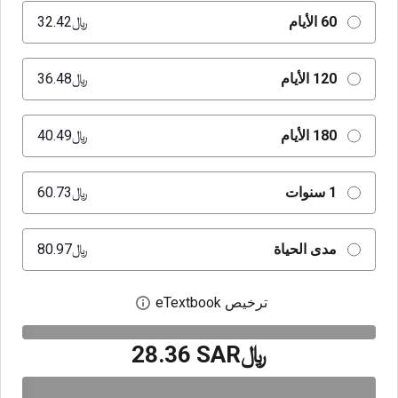
60 الأيام
﷼‎32.42
120 الأيام
﷼‎36.48
180 الأيام
﷼‎40.49
1 سنوات
﷼‎60.73
مدى الحياة
﷼‎80.97
ترخيص eTextbook
افتح مربع حوار الترخيص
﷼‎28.36 SAR