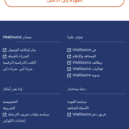
لتنقل في التذييل
تعرّف علينا
مصادر VitalSource
عن VitalSource
بيان إمكانية الوصول
الصحافة والإعلام
الشراء بالجملة
وظائف VitalSource
الكتب الدراسية الرقمية
فعاليات VitalSource
شراء آمن. شراء ذكي
مدونة VitalSource
دعنا نساعدك
إننا نقدر أمانك
سياسة العودة
الخصوصية
الأسئلة الشائعة
الشروط
فريق دعم VitalSource
سياسة ملفات تعريف الارتباط
إعدادات الكوكيز