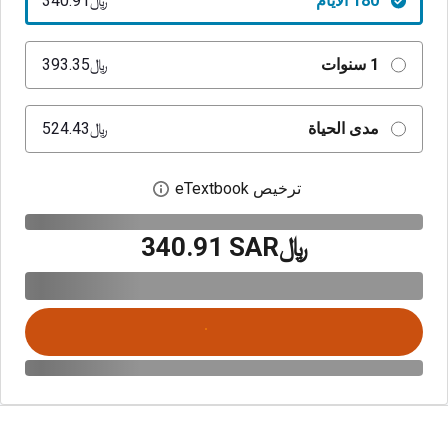
180 الأيام
﷼‎340.91
1 سنوات
﷼‎393.35
مدى الحياة
﷼‎524.43
ترخيص eTextbook
افتح مربع حوار الترخيص
﷼‎340.91 SAR