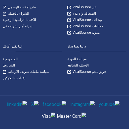
عن VitalSource
بيان إمكانية الوصول
الصحافة والإعلام
الشراء بالجملة
وظائف VitalSource
الكتب الدراسية الرقمية
فعاليات VitalSource
شراء آمن. شراء ذكي
مدونة VitalSource
دعنا نساعدك
إننا نقدر أمانك
سياسة العودة
الخصوصية
الأسئلة الشائعة
الشروط
فريق دعم VitalSource
سياسة ملفات تعريف الارتباط
إعدادات الكوكيز
وسائل التواصل الاجتماعي
طرق الدفع المدعومة