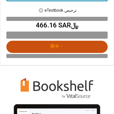
ترخيص eTextbook
افتح مربع حوار الترخيص
﷼‎466.16 SAR