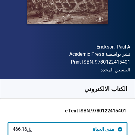
المؤلف (المؤلفون)
Erickson, Paul A.
الناشر
نشر بواسطة
Academic Press
"ISBN-13 9780122415401"
Print ISBN:
9780122415401
شكل
التنسيق المحدد
متوفر من
﷼‎
SAR
466.16
SKU:
9780122415401
الكتاب الالكتروني
eText ISBN:
9780122415401
مدى الحياة
﷼‎466.16