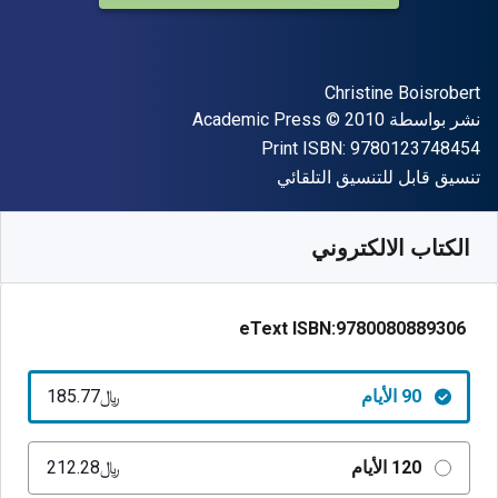
المؤلف (المؤلفون)
Christine Boisrobert
الناشر
حقوق الطبع والنشر
نشر بواسطة
© 2010
Academic Press
"ISBN-13 9780123748454"
Print ISBN:
9780123748454
شكل
تنسيق قابل للتنسيق التلقائي
متوفر من
﷼‎
SAR
185.77
SKU:
9780080889306R90
الكتاب الالكتروني
eText ISBN:
9780080889306
90 الأيام
﷼‎185.77
120 الأيام
﷼‎212.28