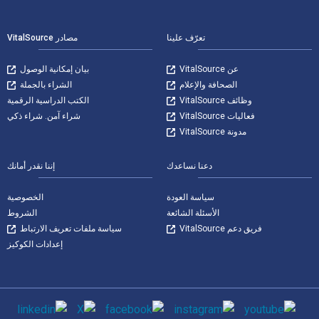
لتنقل في التذييل
تعرّف علينا
مصادر VitalSource
عن VitalSource
بيان إمكانية الوصول
الصحافة والإعلام
الشراء بالجملة
وظائف VitalSource
الكتب الدراسية الرقمية
فعاليات VitalSource
شراء آمن. شراء ذكي
مدونة VitalSource
دعنا نساعدك
إننا نقدر أمانك
سياسة العودة
الخصوصية
الأسئلة الشائعة
الشروط
فريق دعم VitalSource
سياسة ملفات تعريف الارتباط
إعدادات الكوكيز
وسائل التواصل الاجتماعي