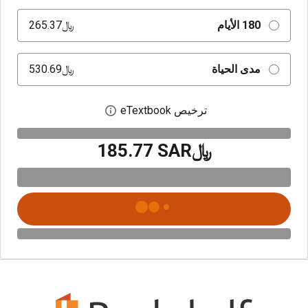
180 الأيام
﷼‎265.37
مدى الحياة
﷼‎530.69
ترخيص eTextbook
افتح مربع حوار الترخيص
﷼‎185.77 SAR