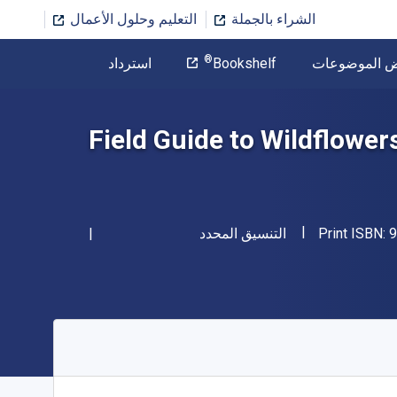
الشراء بالجملة
التعليم وحلول الأعمال
المؤلف
®
ض الموضوعات
Bookshelf
استرداد
تخطي إلى المحتوى الرئيسي
Field Guide to Wildflower
"ISBN-13 9781609380717"
شكل
9
Print ISBN:
التنسيق المحدد