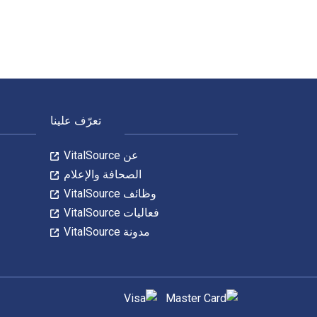
لتنقل في التذييل
تعرّف علينا
عن VitalSource
الصحافة والإعلام
وظائف VitalSource
فعاليات VitalSource
مدونة VitalSource
طرق الدفع المدعومة