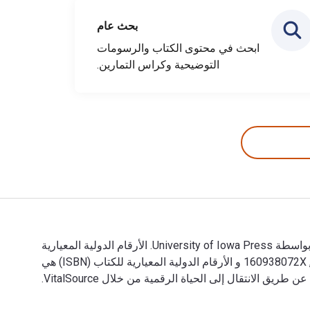
بحث عام
ابحث في محتوى الكتاب والرسومات
التوضيحية وكراس التمارين.
Field Guide to Wildflowers of Nebraska and the Great Plains: Second Edition تمت الكتابة بواسطة Jon Farrar وتم النشر بواسطة University of Iowa Press. الأرقام الدولية المعيارية
للكتب الدراسية الإلكترونية والرقمية لـ Field Guide to Wildflowers of Nebraska and the Great Plains هي 9781609380724, 160938072X و الأرقام الدولية المعيارية للكتاب (ISBN) هي