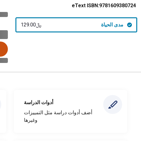
eText ISBN:
9781609380724
مدى الحياة
﷼‎129.00
أدوات الدراسة
أضف أدوات دراسة مثل التمييزات
وغيرها