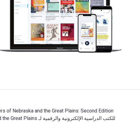
Field Guide to Wildflowers of Nebraska and the Great Plains: Second Edition تمت الكتابة بواسطة Jon Farrar وتم النشر بواسطة University of Iowa Press. الأرقام الدولية المعيارية للكتب الدراسية الإلكترونية والرقمية لـ Field Guide to Wildflowers of Nebraska and the Great Plains هي 9781609380724, 160938072X و الأرقام الدولية المعيارية للكتاب 