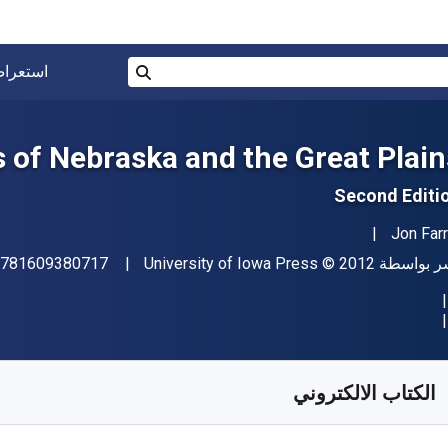
البحث في المتجر برقم ISBN، أو العنوان أو 
استعرا
بحث
s of Nebraska and the Great Plain
Second Editi
مؤلف (المؤلفون)
Jon Farr
اشر
حقوق الطبع والنشر
ر بواسطة
© 2012
University of Iowa Press
781609380717
فر من
﷼‎
SAR
129.00
SKU:
97816093807
الكتاب الالكتروني