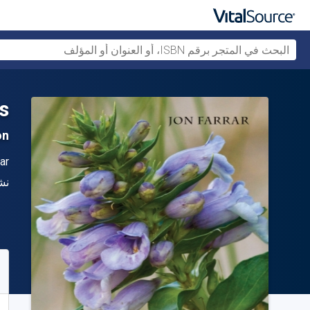
s
on
ال
ar
الن
نش
متو
24