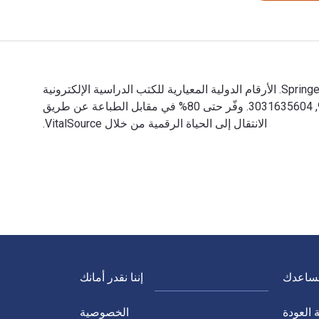
Harsh K. Gupta: Not A Day Different: My Life in Earth Science تمت الكتابة بواسطة Harsh K. Gupta وتم النشر بواسطة Springer. الأرقام الدولية المعيارية للكتب الدراسية الإلكترونية
والرقمية لـ Harsh K. Gupta هي 9783031635618, 3031635612 و الأرقام الدولية المعيارية للكتاب (ISBN) هي 9783031635601, 3031635604. وفّر حتى 80% في مقابل الطباعة عن طريق
الانتقال إلى الحياة الرقمية من خلال VitalSource.
نساعدك
إننا نقدر أمانك
العودة
الخصوصية