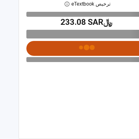
ترخيص eTextbook
افتح مربع حوار الترخيص الرقمي
﷼‎233.08 SAR