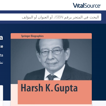
a
ce
ال
ta
الن
نش
متو
30