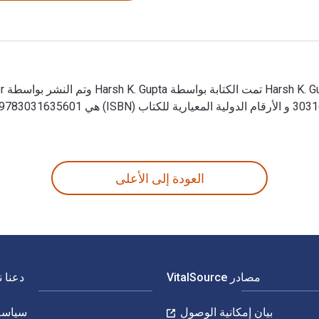
ة الرقمية من خلال VitalSource.
العودة إلى الأعلى
مصادر VitalSource
دعنا 
بيان إمكانية الوصول
سياسة 