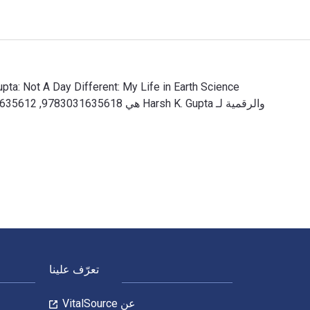
Harsh K. Gupta: Not A Day Different: My Life in Earth Science تمت الكتابة بواسطة Harsh K. Gupta وتم النشر بواسطة Springer. الأرقام الدولية المعيارية للكتب الدراسية الإلكترونية والرقمية لـ Harsh K. Gupta هي 9783031635618, 3031635612 و الأرقام الدولية المعيارية للكتاب (ISBN) هي 9783031635601, 3031635604. وفّر حتى 80% في مقابل الطباعة عن طريق الانتقال إلى الحيا
لتنقل في التذييل
تعرّف علينا
عن VitalSource