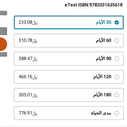
eText ISBN:
9783031635618
30 الأيام
﷼‎233.08
60 الأيام
﷼‎310.78
90 الأيام
﷼‎388.47
120 الأيام
﷼‎466.16
180 الأيام
﷼‎505.01
مدى الحياة
﷼‎776.91