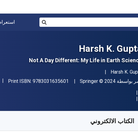
البحث في المتجر برقم ISBN، أو العنوان أو 
استعرا
بحث
Harsh K. Gupt
Not A Day Different: My Life in Earth Scien
مؤلف (المؤلفون)
Harsh K. Gup
"ISBN-13 9783031635601"
اشر
حقوق الطبع والنشر
ر بواسطة
© 2024
Springer
9783031635601
Print ISBN:
فر من
﷼‎
SAR
233.08
SKU:
9783031635618R
الكتاب الالكتروني