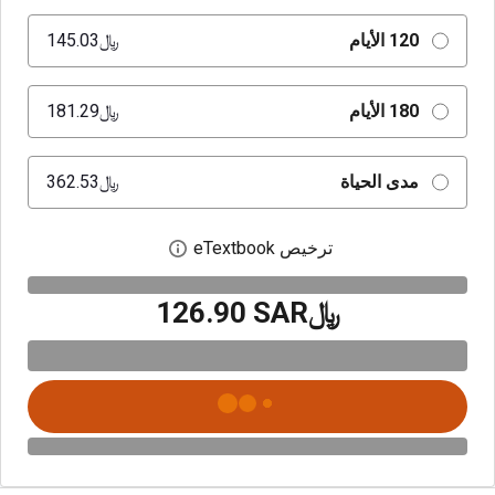
120 الأيام
﷼‎145.03
180 الأيام
﷼‎181.29
مدى الحياة
﷼‎362.53
ترخيص eTextbook
افتح مربع حوار الترخيص
﷼‎126.90 SAR