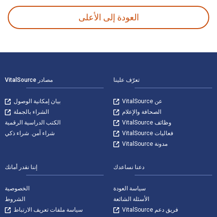
العودة إلى الأعلى
لتنقل في التذييل
تعرّف علينا
مصادر VitalSource
عن VitalSource
بيان إمكانية الوصول
الصحافة والإعلام
الشراء بالجملة
وظائف VitalSource
الكتب الدراسية الرقمية
فعاليات VitalSource
شراء آمن. شراء ذكي
مدونة VitalSource
دعنا نساعدك
إننا نقدر أمانك
سياسة العودة
الخصوصية
الأسئلة الشائعة
الشروط
فريق دعم VitalSource
سياسة ملفات تعريف الارتباط