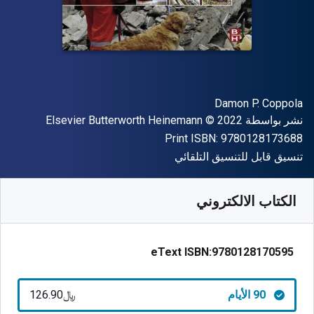
المؤلف (المؤلفون)
Damon P. Coppola
الناشر
حقوق الطبع والنشر
نشر بواسطة
© 2022
Elsevier Butterworth Heinemann
"ISBN-13 9780128173688"
Print ISBN:
9780128173688
شكل
تنسيق قابل للتنسيق التلقائي
متوفر من
﷼‎
SAR
126.90
SKU:
9780128170595R90
الكتاب الالكتروني
eText ISBN:
9780128170595
90 الأيام
﷼‎126.90