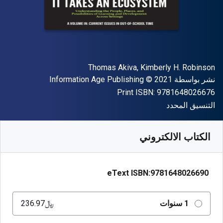
المؤلف (المؤلفون)
Thomas Akiva, Kimberly H. Robinson
الناشر
حقوق الطبع والنشر
نشر بواسطة
© 2021
Information Age Publishing
"ISBN-13 9781648026676"
Print ISBN:
9781648026676
شكل
التنسيق المحدد
متوفر من
﷼‎
SAR
236.97
SKU:
9781648026690R365
الكتاب الالكتروني
eText ISBN:
9781648026690
1 سنوات
﷼‎236.97