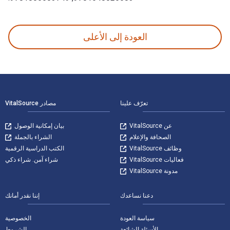
It Takes an Ecosystem: Understanding the People, Places, and Possibilities of Learning and Development Across Settings تمت الكتابة بواسطة Thomas Akiva, Kimberly H. Robinson وتم النشر بواسطة Information Age Publishing. الأرقام الدولية المعيارية للكتب الدراسية الإلكترونية والرقمية لـ akes an Ecosystem
العودة إلى الأعلى
لتنقل في التذييل
تعرّف علينا
مصادر VitalSource
عن VitalSource
بيان إمكانية الوصول
الصحافة والإعلام
الشراء بالجملة
وظائف VitalSource
الكتب الدراسية الرقمية
فعاليات VitalSource
شراء آمن. شراء ذكي
مدونة VitalSource
دعنا نساعدك
إننا نقدر أمانك
سياسة العودة
الخصوصية
الأسئلة الشائعة
الشروط