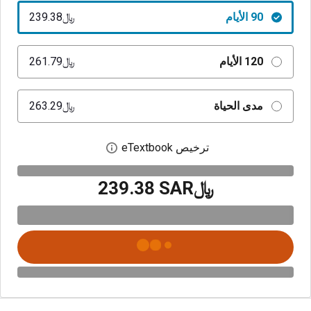
90 الأيام
﷼‎239.38
120 الأيام
﷼‎261.79
مدى الحياة
﷼‎263.29
ترخيص eTextbook
افتح مربع حوار الترخيص
﷼‎239.38 SAR