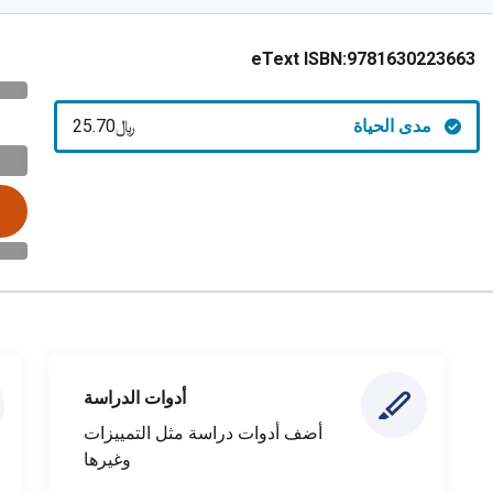
eText ISBN:
9781630223663
مدى الحياة
﷼‎25.70
أدوات الدراسة
أضف أدوات دراسة مثل التمييزات
وغيرها