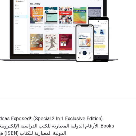
الدولية المعيارية للكتاب (ISBN) هي 9781630223656, 1630223654. وفّر حتى 80% في مقابل الطباعة عن طريق الانتقال إلى الحياة الرقمية من خلال VitalSource.