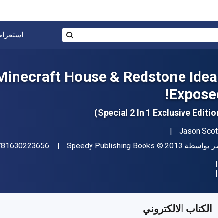
البحث في المتجر برقم ISBN، أو العنوان أو 
استعرا
بحث
 Minecraft House & Redstone Idea
Exposed
مؤلف (المؤلفون)
Jason Scot
اشر
حقوق الطبع والنشر
ر بواسطة
© 2013
Speedy Publishing Books
781630223656
فر من
﷼‎
SAR
25.70
SKU:
97816302236
الكتاب الالكتروني