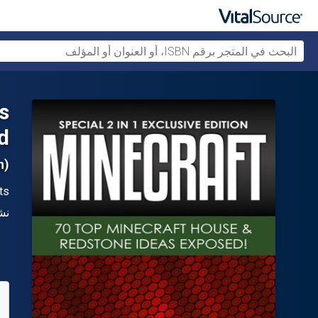
s
!
(Special 2 In 1 Exclusive Edition)
ال
ts
الن
نش
متو
63