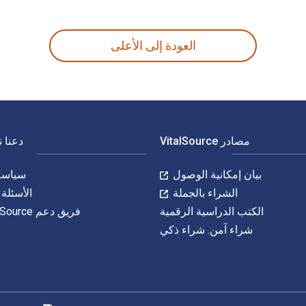
MineCraft : 70 Top M! هي 9781630223663, 1630223662 و الأرقام الدولية المعيارية للكتاب (ISBN) هي 9781630223656, 1630223654. وفّر حتى 80% في مقابل الطباعة عن طريق الانتقال إلى الحياة الرقمية من خلال VitalSource.
العودة إلى الأعلى
مصادر VitalSource
دعنا 
بيان إمكانية الوصول
سياسة 
الشراء بالجملة
الأسئلة 
الكتب الدراسية الرقمية
فريق دعم VitalSource
شراء آمن. شراء ذكي