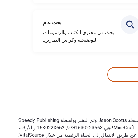
بحث عام
ابحث في محتوى الكتاب والرسومات
التوضيحية وكراس التمارين.
MineCraft : 70 Top Minecraft House & Redstone Ideas Exposed!: (Special 2 In 1 Exclusive Edition) تمت الكتابة بواسطة Jason Scotts وتم النشر بواسطة Speedy Publishing
Books. الأرقام الدولية المعيارية للكتب الدراسية الإلكترونية والرقمية لـ MineCraft : 70 Top Minecraft House & Redstone Ideas Exposed! هي 9781630223663, 1630223662 و الأرقام