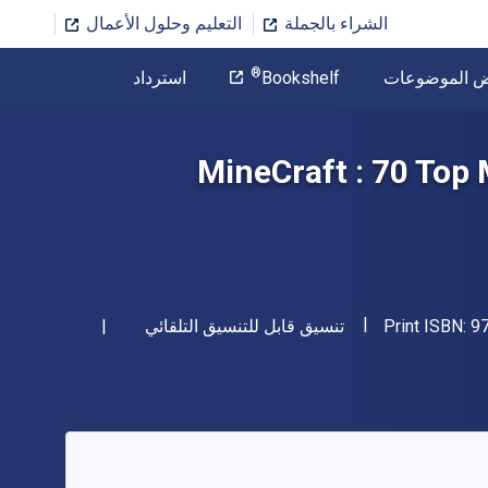
الشراء بالجملة
التعليم وحلول الأعمال
المؤلف
®
ض الموضوعات
Bookshelf
استرداد
تخطي إلى المحتوى الرئيسي
MineCraft : 70 Top
"ISBN-13 9781630223656"
شكل
9
Print ISBN:
تنسيق قابل للتنسيق التلقائي