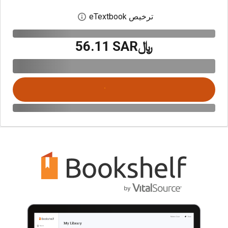
ترخيص eTextbook
افتح مربع حوار الترخيص
﷼‎56.11 SAR