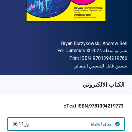
المؤلف (المؤلفون)
Bryan Borzykowski; Andrew Bell
الناشر
حقوق الطبع والنشر
نشر بواسطة
© 2024
For Dummies
"ISBN-13 9781394219766"
Print ISBN:
9781394219766
شكل
تنسيق قابل للتنسيق التلقائي
متوفر من
﷼‎
SAR
56.11
SKU:
9781394219773
الكتاب الالكتروني
eText ISBN:
9781394219773
مدى الحياة
﷼‎56.11