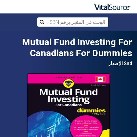
البحث في المتجر برقم ISBN، أو العنوان أ
بحث
تخطي إلى المحتوى الرئيسي
Mutual Fund Investing For
Canadians For Dummies
2nd الإصدار