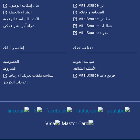
عن VitalSource
بيان إمكانية الوصول
الصحافة والإعلام
الشراء بالجملة
وظائف VitalSource
الكتب الدراسية الرقمية
فعاليات VitalSource
شراء آمن. شراء ذكي
مدونة VitalSource
دعنا نساعدك
إننا نقدر أمانك
سياسة العودة
الخصوصية
الأسئلة الشائعة
الشروط
فريق دعم VitalSource
سياسة ملفات تعريف الارتباط
إعدادات الكوكيز
وسائل التواصل الاجتماعي
طرق الدفع المدعومة