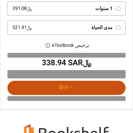
1 سنوات
﷼‎391.08
مدى الحياة
﷼‎521.41
ترخيص eTextbook
افتح مربع حوار الترخيص
﷼‎338.94 SAR