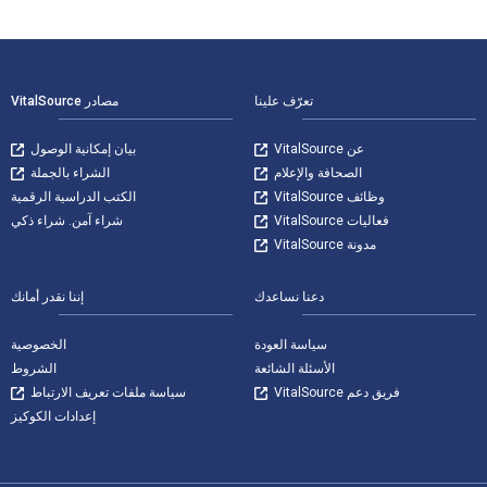
لتنقل في التذييل
تعرّف علينا
مصادر VitalSource
عن VitalSource
بيان إمكانية الوصول
الصحافة والإعلام
الشراء بالجملة
وظائف VitalSource
الكتب الدراسية الرقمية
فعاليات VitalSource
شراء آمن. شراء ذكي
مدونة VitalSource
دعنا نساعدك
إننا نقدر أمانك
سياسة العودة
الخصوصية
الأسئلة الشائعة
الشروط
فريق دعم VitalSource
سياسة ملفات تعريف الارتباط
إعدادات الكوكيز