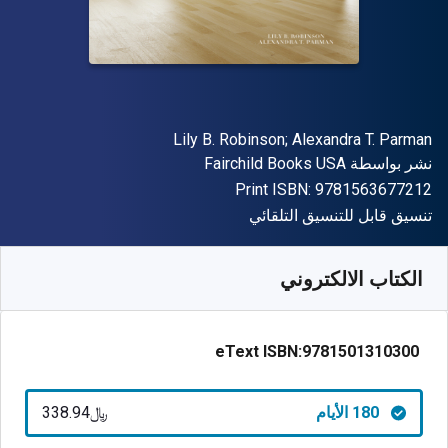
المؤلف (المؤلفون)
Lily B. Robinson; Alexandra T. Parman
الناشر
نشر بواسطة
Fairchild Books USA
"ISBN-13 9781563677212"
Print ISBN:
9781563677212
شكل
تنسيق قابل للتنسيق التلقائي
متوفر من
﷼‎
SAR
338.94
SKU:
9781501310300R180
الكتاب الالكتروني
eText ISBN:
9781501310300
180 الأيام
﷼‎338.94