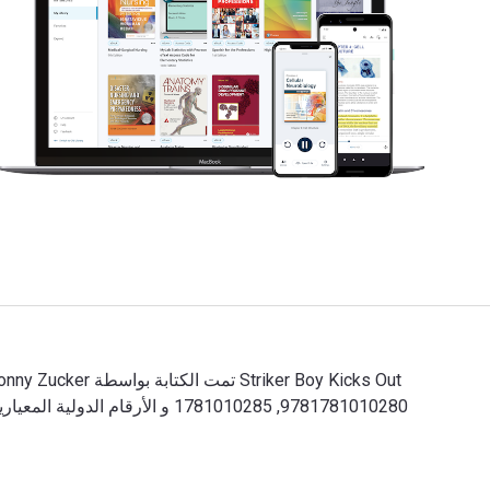
Striker Boy Kicks Out تمت الكتابة بواسطة Jonny Zucker وتم النشر بواسطة Frances Lincoln. الأرقام الدولية المعيارية للكتب الدراسية الإلكترونية والرقمية لـ Striker Boy Kicks Out هي 9781781010280, 1781010285 و الأرقام الدولية المعيارية للكتاب (ISBN) هي 9781847800794, 1847800793. وفّر حتى 80% في مقابل الطباعة عن طريق الانتقال إلى الحياة الرقمية من خلال VitalSource.