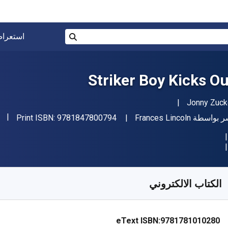
البحث في المتجر برقم ISBN، أو العنوان أو 
استعرا
بحث
Striker Boy Kicks Ou
مؤلف (المؤلفون)
Jonny Zuck
"ISBN-13 9781847800794"
اشر
ر بواسطة
Frances Lincoln
9781847800794
Print ISBN:
فر من
﷼‎
SAR
42.87
SKU:
97817810102
الكتاب الالكتروني
eText ISBN:
9781781010280