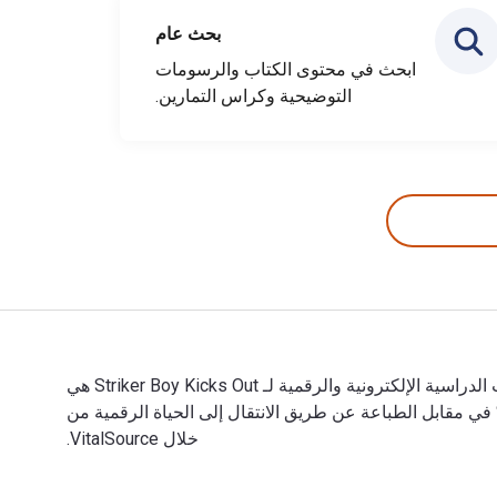
بحث عام
ابحث في محتوى الكتاب والرسومات
التوضيحية وكراس التمارين.
Striker Boy Kicks Out تمت الكتابة بواسطة Jonny Zucker وتم النشر بواسطة Frances Lincoln. الأرقام الدولية المعيارية للكتب الدراسية الإلكترونية والرقمية لـ Striker Boy Kicks Out هي
97817810, 1781010285 و الأرقام الدولية المعيارية للكتاب (ISBN) هي 9781847800794, 1847800793. وفّر حتى 80% في مقابل الطباعة عن طريق الانتقال إلى الحياة الرقمية من
خلال VitalSource.