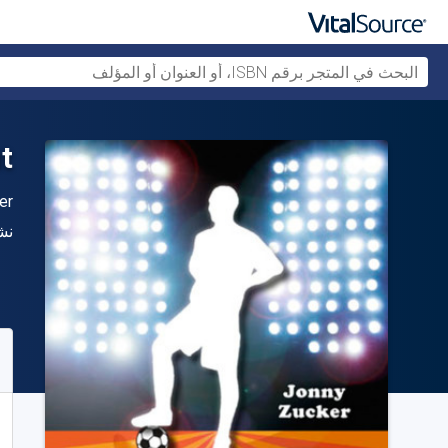
t
ال
er
الن
نش
متو
80