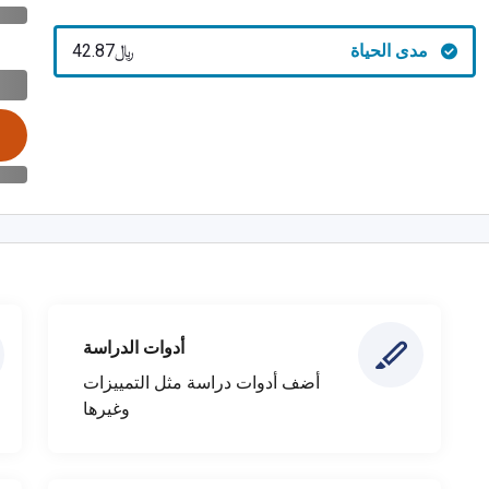
مدى الحياة
﷼‎42.87
أدوات الدراسة
أضف أدوات دراسة مثل التمييزات
وغيرها