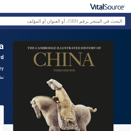
a
3rd ال
ال
ey
الن
نش
متو
80