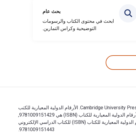
بحث عام
ابحث في محتوى الكتاب والرسومات
التوضيحية وكراس التمارين.
The Cambridge Illustrated History of China 3rd الإصدار تمت الكتابة بواسطة Patricia Buckley Ebrey وتم النشر بواسطة Cambridge University Press. الأرقام الدولية المعيارية للكتب
الدراسية الإلكترونية والرقمية لـ The Cambridge Illustrated History of China هي 9781009175586, 1009175580 و الأرقام الدولية المعيارية للكتاب (ISBN) هي 9781009151429,
1009151428. وفّر حتى 80% في مقابل الطباعة عن طريق الانتقال إلى الحياة الرقمية من خلال VitalSource. تشمل الأرقام الدولية المعيارية للكتاب (ISBN) للكتاب الدراسي الإلكتروني
9781009151443.