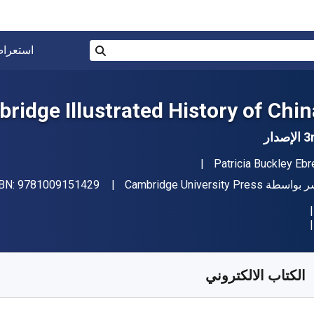
البحث في المتجر برقم ISBN، أو العنوان أو 
استعرا
بحث
ridge Illustrated History of Chin
إصدار
مؤلف (المؤلفون)
Patricia Buckley Ebr
اشر
ر بواسطة
Cambridge University Press
9781009151429
SBN:
فر من
﷼‎
SAR
171.66
SKU:
9781009175586R1
الكتاب الالكتروني