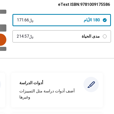
eText ISBN:
9781009175586
180 الأيام
﷼‎171.66
مدى الحياة
﷼‎214.57
أدوات الدراسة
أضف أدوات دراسة مثل التمييزات
وغيرها