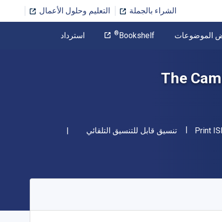
الشراء بالجملة
التعليم وحلول الأعمال
المؤلف
®
ض الموضوعات
Bookshelf
استرداد
تخطي إلى المحتوى الرئيسي
The Camb
"ISBN-13 9781009151429"
شكل
Print I
تنسيق قابل للتنسيق التلقائي