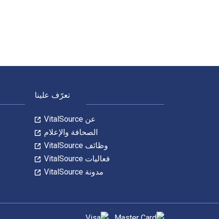
The Cambridge Illustrated History of China 3rd الإصدار تمت الكتابة بواسطة Patricia Buckley Ebrey وتم النشر بواسطة Cambridge University Press. الأرقام الدولية المعيارية للكتب الدراسية الإلكترونية والرقمية لـ The Cambridge Illustrated History of China هي 9781009175586, 1009175580 و الأرقام الدولية المعيارية للكتاب (ISBN) هي 9781009151429, 1009151428. وفّر حتى 80% في مقابل الطباعة عن طريق الانتقال إلى الحياة الرقمية من خلال VitalSource. تشمل الأرقام الدولية المعيارية للكتاب (ISBN) للكتاب الدراسي الإلكتروني 9781009151443.
لتنقل في التذييل
تعرّف علينا
عن VitalSource
الصحافة والإعلام
وظائف VitalSource
فعاليات VitalSource
مدونة VitalSource
طرق الدفع المدعومة