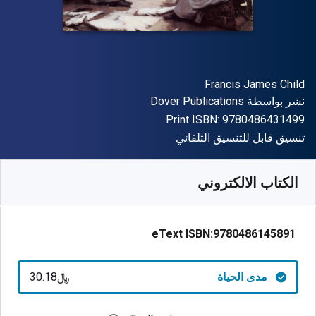
المؤلف (المؤلفون)
Francis James Child
الناشر
نشر بواسطة
Dover Publications
"ISBN-13 9780486431499"
Print ISBN:
9780486431499
شكل
تنسيق قابل للتنسيق التلقائي
متوفر من
﷼‎
SAR
30.18
SKU:
9780486145891
الكتاب الالكتروني
eText ISBN:
9780486145891
مدى الحياة
﷼‎30.18