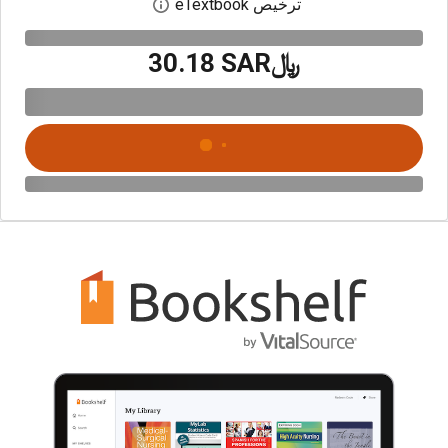
ترخيص eTextbook
افتح مربع حوار الترخيص
﷼‎30.18 SAR