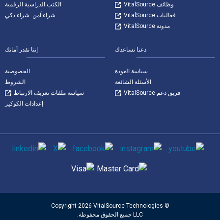
وظائف VitalSource
الكتب الدراسية الرقمية
فعاليات VitalSource
شراء آمن. شراء ذكي
مدونة VitalSource
دعنا نساعدك
إننا نقدر أمانك
سياسة العودة
الخصوصية
الأسئلة الشائعة
الشروط
فريق دعم VitalSource
سياسة ملفات تعريف الارتباط
إعدادات الكوكيز
وسائل التواصل الاجتماعي
طرق الدفع المدعومة
© Copyright 2026 VitalSource Technologies
LLC جميع الحقوق محفوظة.