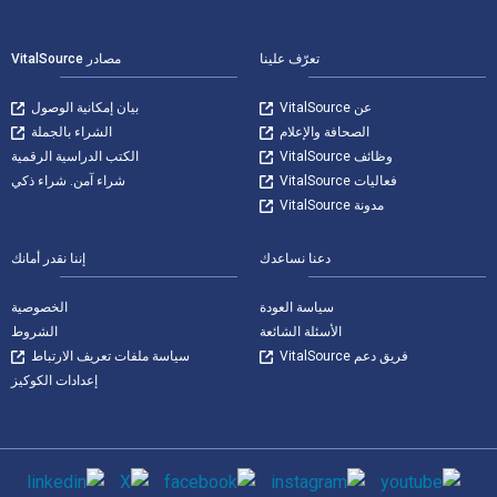
لتنقل في التذييل
تعرّف علينا
مصادر VitalSource
عن VitalSource
بيان إمكانية الوصول
الصحافة والإعلام
الشراء بالجملة
وظائف VitalSource
الكتب الدراسية الرقمية
فعاليات VitalSource
شراء آمن. شراء ذكي
مدونة VitalSource
دعنا نساعدك
إننا نقدر أمانك
سياسة العودة
الخصوصية
الأسئلة الشائعة
الشروط
فريق دعم VitalSource
سياسة ملفات تعريف الارتباط
إعدادات الكوكيز
وسائل التواصل الاجتماعي