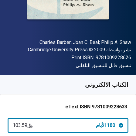
المؤلف (المؤلفون)
Charles Barber; Joan C. Beal; Philip A. Shaw
الناشر
حقوق الطبع والنشر
نشر بواسطة
© 2009
Cambridge University Press
"ISBN-13 9781009228626"
Print ISBN:
9781009228626
شكل
تنسيق قابل للتنسيق التلقائي
متوفر من
﷼‎
SAR
103.59
SKU:
9781009228633R180
الكتاب الالكتروني
eText ISBN:
9781009228633
180 الأيام
﷼‎103.59