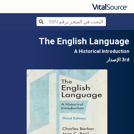
البحث في المتجر برقم ISBN، أو العنوان أ
بحث
تخطي إلى المحتوى الرئيسي
The English Language
A Historical Introduction
3rd الإصدار