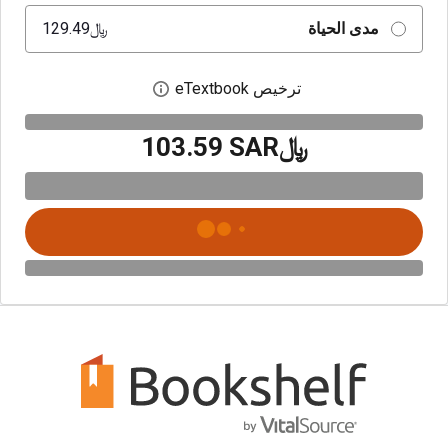
مدى الحياة
﷼‎129.49
ترخيص eTextbook
افتح مربع حوار الترخيص
﷼‎103.59 SAR