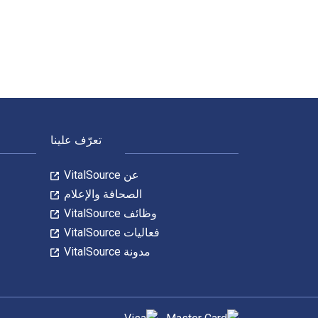
The Greek & Latin Roots of English 6th الإصدار تمت الكتابة بواسطة Tamara M. Green وتم النشر بواسطة Rowman & Littlefield Publishers. الأرقام الدولية المعيارية للكتب الدراسية الإلكترونية والرقمية لـ The Greek & Latin Roots of English هي 9798881852856, و الأرقام الدولية المعيارية للكتاب (ISBN) هي 9781538128633, 1538128632. وفّر حتى 80% في مقابل الطباعة عن طريق الانتقال إلى الحياة الرقمية من خلال VitalSource.
لتنقل في التذييل
تعرّف علينا
عن VitalSource
الصحافة والإعلام
وظائف VitalSource
فعاليات VitalSource
مدونة VitalSource
طرق الدفع المدعومة