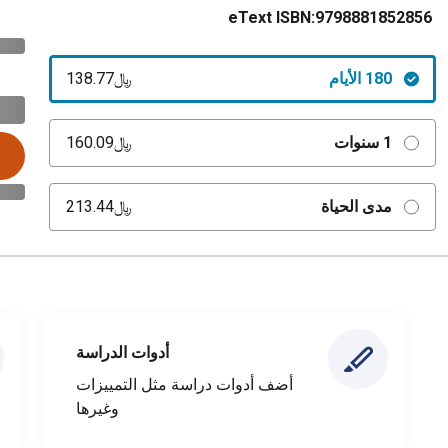
eText ISBN:
9798881852856
180 الأيام
﷼‎138.77
1 سنوات
﷼‎160.09
مدى الحياة
﷼‎213.44
أدوات الدراسة
أضف أدوات دراسة مثل التمييزات
وغيرها