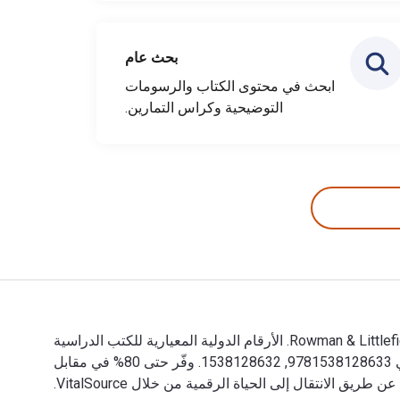
بحث عام
ابحث في محتوى الكتاب والرسومات
التوضيحية وكراس التمارين.
The Greek & Latin Roots of English 6th الإصدار تمت الكتابة بواسطة Tamara M. Green وتم النشر بواسطة Rowman & Littlefield Publishers. الأرقام الدولية المعيارية للكتب الدراسية
الإلكترونية والرقمية لـ The Greek & Latin Roots of English هي 9798881852856, و الأرقام الدولية المعيارية للكتاب (ISBN) هي 9781538128633, 1538128632. وفّر حتى 80% في مقابل
 طريق الانتقال إلى الحياة الرقمية من خلال VitalSource.