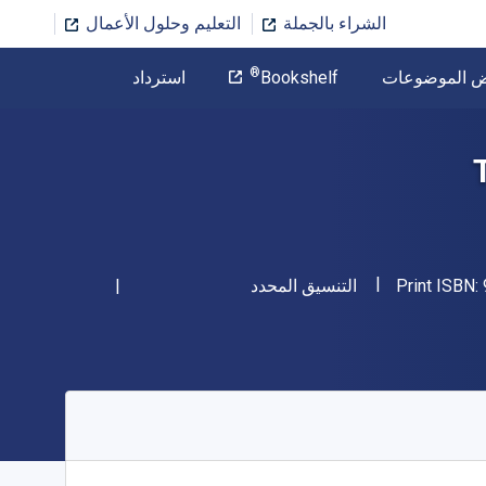
الشراء بالجملة
التعليم وحلول الأعمال
المؤلف
®
ض الموضوعات
Bookshelf
استرداد
تخطي إلى المحتوى الرئيسي
"ISBN-13 9781538128633"
شكل
Print ISBN:
التنسيق المحدد