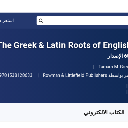
البحث في المتجر برقم ISBN، أو العنوان أو 
استعرا
بحث
The Greek & Latin Roots of Englis
إصدار
مؤلف (المؤلفون)
Tamara M. Gre
اشر
ر بواسطة
Rowman & Littlefield Publishers
9781538128633
فر من
﷼‎
SAR
138.77
SKU:
9798881852856R1
الكتاب الالكتروني