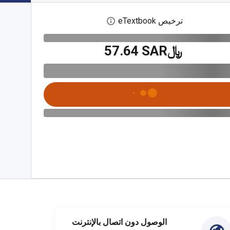
ترخيص eTextbook
افتح مربع حوار الترخيص الرقمي
﷼‎57.64 SAR
الوصول دون اتصال بالإنترنت