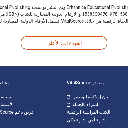
المعيارية للكتاب (ISBN) للكتاب الدراسي الإلكتروني 9781680487831.
العودة إلى الأعلى
مصادر VitalSource
دعنا 
بيان إمكانية الوصول
سياسة 
الشراء بالجملة
الأسئلة 
الكتب الدراسية الرقمية
فريق دعم VitalSource
شراء آمن. شراء ذكي