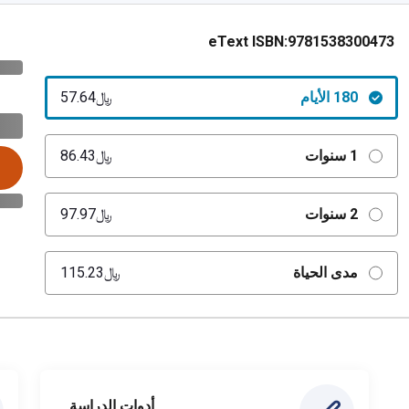
eText ISBN:
9781538300473
180 الأيام
﷼‎57.64
1 سنوات
﷼‎86.43
2 سنوات
﷼‎97.97
مدى الحياة
﷼‎115.23
أدوات الدراسة