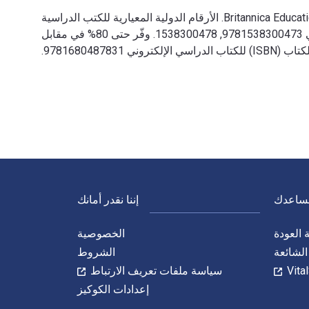
The Islamic Caliphate 1st الإصدار تمت الكتابة بواسطة Britannica Educational Publishing وتم النشر بواسطة Britannica Educational Publishing. الأرقام الدولية المعيارية للكتب الدراسية
الإلكترونية والرقمية لـ The Islamic Caliphate هي 9781538300473, 1538300478 و الأرقام الدولية المعيارية للكتاب (ISBN) هي 9781538300473, 1538300478. وفّر حتى 80% في مقابل
نساعدك
إننا نقدر أمانك
العودة
الخصوصية
الشائعة
الشروط
سياسة ملفات تعريف الارتباط
إعدادات الكوكيز