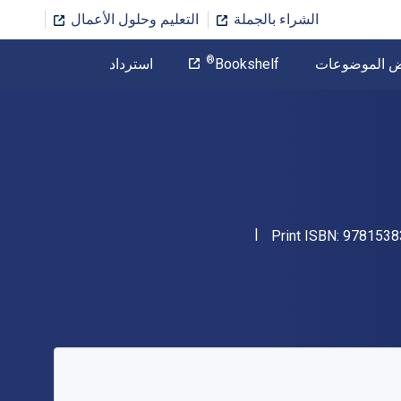
الشراء بالجملة
التعليم وحلول الأعمال
المؤلف
®
ض الموضوعات
Bookshelf
استرداد
تخطي إلى المحتوى الرئيسي
"ISBN-13 9781538300473"
Print ISBN:
9781538