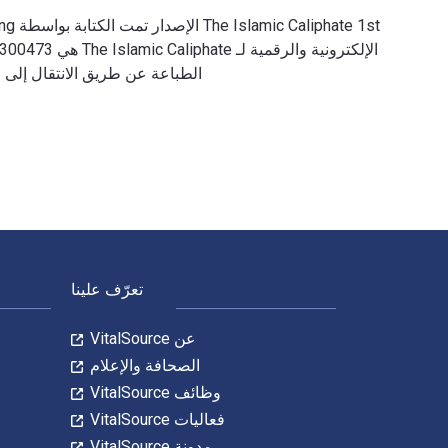
الطباعة عن طريق الانتقال إلى الحياة الرقمية من خلال VitalSource. تشمل الأرقام الدولية 
The Islamic Caliphate 1st الإصدار تمت الكتابة بواسطة Britannica Educational Publishing وتم النشر بواسطة Britannica Educational Publishing. الأرقام الدولية المعيارية للكتب الدراسية الإلكترونية والرقمية لـ The Islamic Caliphate هي 9781538300473, 1538300478 و الأرقام الدولية المعيارية للكتاب (ISBN) هي 9781538300473, 1538300478. وفّر حتى 80% في مقابل الطباعة عن طريق الانتقال إلى الحياة الرقمية من خلال VitalSource. تشمل الأرقام الدولية المعيارية للكتاب (ISBN) للكتاب الدراسي الإلكتروني 9781680487831.
لتنقل في التذييل
تعرّف علينا
عن VitalSource
الصحافة والإعلام
وظائف VitalSource
فعاليات VitalSource
مدونة VitalSource