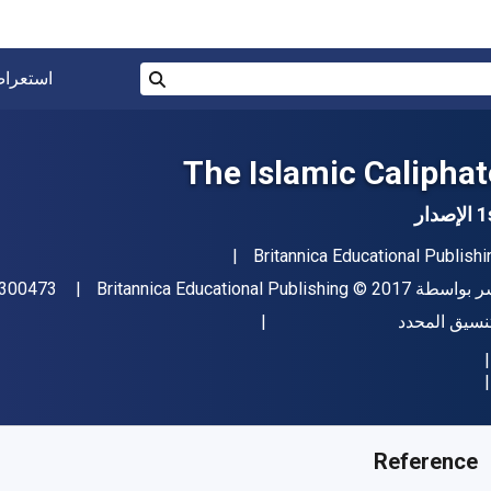
البحث في المتجر برقم ISBN، أو العنوان أو 
استعرا
بحث
The Islamic Caliphat
إصدار
مؤلف (المؤلفون)
Britannica Educational Publishi
اشر
حقوق الطبع والنشر
ر بواسطة
© 2017
Britannica Educational Publishing
300473
ل
تنسيق المحدد
فر من
﷼‎
SAR
57.64
SKU:
9781538300473R1
Reference