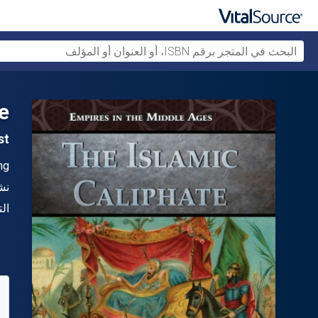
e
1st ال
ال
ng
الن
نش
شك
ال
متو
80