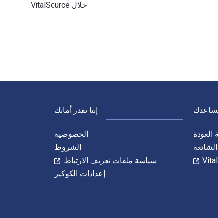
خلال VitalSource.
ل إلى الحياة الرقمية من خلال VitalSource.
نساعدك
إننا نقدر أمانك
العودة
الخصوصية
الشائعة
الشروط
سياسة ملفات تعريف الارتباط
إعدادات الكوكيز