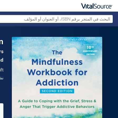
n
rs
2nd ا
ال
ft
الن
نش
متو
21