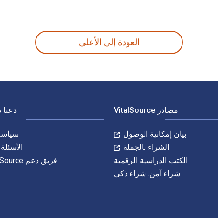
New Harb. الأرقام الدولية المعيارية للكتب الدراسية الإلكترونية والرقمية لـ The Mindfulness Workbook for Addiction هي 9781684038121, 168403812X و الأرقام الدولية المعيارية للكتاب (ISBN) هي 9781684038107, 1684038103. وفّر حتى 80% في مقابل الطباعة عن طريق الانتقا
العودة إلى الأعلى
مصادر VitalSource
دعنا 
بيان إمكانية الوصول
سياسة 
الشراء بالجملة
الأسئلة 
الكتب الدراسية الرقمية
فريق دعم VitalSource
شراء آمن. شراء ذكي