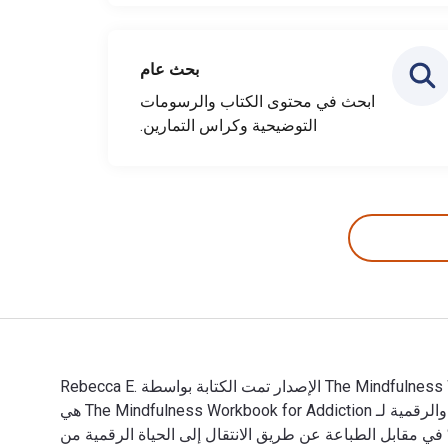
بحث عام
ابحث في محتوى الكتاب والرسومات
التوضيحية وكراس التمارين.
The Mindfulness Workbook for Addiction: A Guide to Coping with the Grief, Stress, and Anger That Trigger Addictive Behaviors 2nd الإصدار تمت الكتابة بواسطة Rebecca E.
Williams; Julie S. Kraft وتم النشر بواسطة New Harbinger Publications. الأرقام الدولية المعيارية للكتب الدراسية الإلكترونية والرقمية لـ The Mindfulness Workbook for Addiction هي
97816840, 168403812X و الأرقام الدولية المعيارية للكتاب (ISBN) هي 9781684038107, 1684038103. وفّر حتى 80% في مقابل الطباعة عن طريق الانتقال إلى الحياة الرقمية من