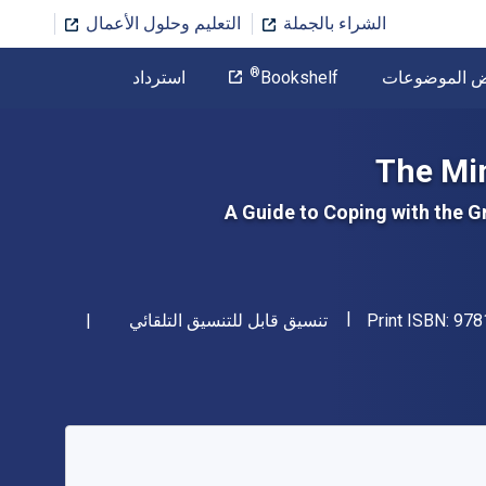
الشراء بالجملة
التعليم وحلول الأعمال
المؤلف
®
ض الموضوعات
Bookshelf
استرداد
تخطي إلى المحتوى الرئيسي
The Mi
A Guide to Coping with the G
"ISBN-13 9781684038107"
شكل
978
Print ISBN:
تنسيق قابل للتنسيق التلقائي