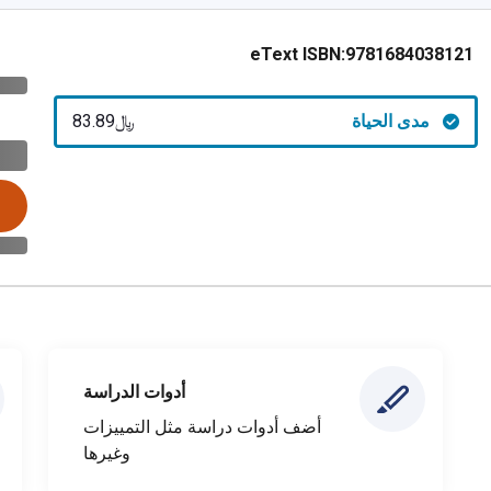
eText ISBN:
9781684038121
مدى الحياة
﷼‎83.89
أدوات الدراسة
أضف أدوات دراسة مثل التمييزات
وغيرها