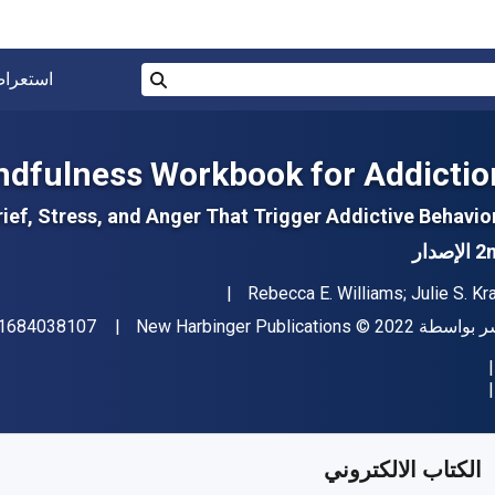
البحث في المتجر برقم ISBN، أو العنوان أو 
استعرا
بحث
ndfulness Workbook for Addictio
rief, Stress, and Anger That Trigger Addictive Behavio
لإصدار
مؤلف (المؤلفون)
Rebecca E. Williams; Julie S. Kra
اشر
حقوق الطبع والنشر
ر بواسطة
© 2022
New Harbinger Publications
1684038107
فر من
﷼‎
SAR
83.89
SKU:
97816840381
الكتاب الالكتروني