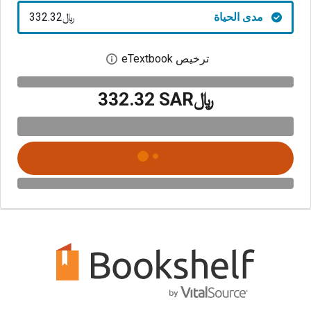
مدى الحياة
﷼‎332.32
ترخيص eTextbook
افتح مربع حوار الترخيص
﷼‎332.32 SAR