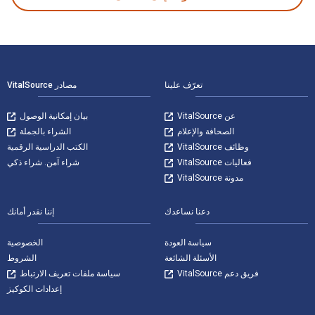
لتنقل في التذييل
تعرّف علينا
مصادر VitalSource
عن VitalSource
بيان إمكانية الوصول
الصحافة والإعلام
الشراء بالجملة
وظائف VitalSource
الكتب الدراسية الرقمية
فعاليات VitalSource
شراء آمن. شراء ذكي
مدونة VitalSource
دعنا نساعدك
إننا نقدر أمانك
سياسة العودة
الخصوصية
الأسئلة الشائعة
الشروط
فريق دعم VitalSource
سياسة ملفات تعريف الارتباط
إعدادات الكوكيز