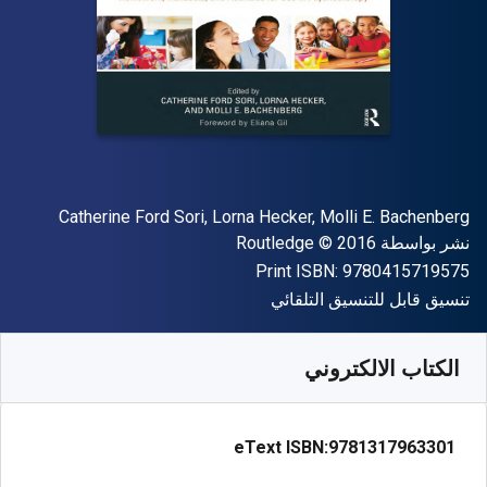
المؤلف (المؤلفون)
Catherine Ford Sori, Lorna Hecker, Molli E. Bachenberg
الناشر
حقوق الطبع والنشر
نشر بواسطة
© 2016
Routledge
"ISBN-13 9780415719575"
Print ISBN:
9780415719575
شكل
تنسيق قابل للتنسيق التلقائي
متوفر من
﷼‎
SAR
332.32
SKU:
9781317963301
الكتاب الالكتروني
eText ISBN:
9781317963301