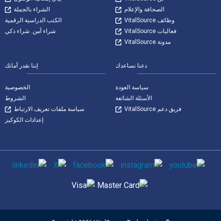
الصحافة والإعلام
الشراء بالجملة
وظائف VitalSource
الكتب الدراسية الرقمية
فعاليات VitalSource
شراء آمن. شراء ذكي
مدونة VitalSource
دعنا نساعدك
إننا نقدر أمانك
سياسة العودة
الخصوصية
الأسئلة الشائعة
الشروط
فريق دعم VitalSource
سياسة ملفات تعريف الارتباط
إعدادات الكوكيز
وسائل التواصل الاجتماعي
طرق الدفع المدعومة