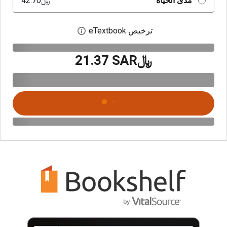
مدى الحياة
﷼‎42.70
ترخيص eTextbook
افتح مربع حوار الترخيص
﷼‎21.37 SAR