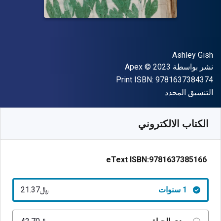
المؤلف (المؤلفون)
Ashley Gish
الناشر
حقوق الطبع والنشر
نشر بواسطة
© 2023
Apex
"ISBN-13 9781637384374"
Print ISBN:
9781637384374
شكل
التنسيق المحدد
متوفر من
﷼‎
SAR
21.37
SKU:
9781637385166R365
الكتاب الالكتروني
eText ISBN:
9781637385166
1 سنوات
﷼‎21.37