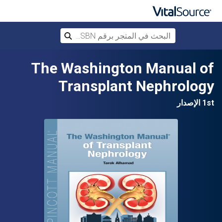
البحث في المتجر برقم ISBN، أو العنوان أ
بحث
تخطي إلى المحتوى الرئيسي
The Washington Manual of
Transplant Nephrology
1st الإصدار