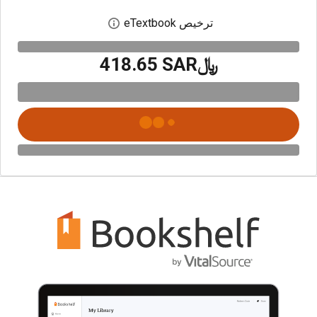
ترخيص eTextbook
افتح مربع حوار الترخيص
﷼‎418.65 SAR