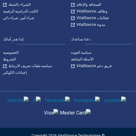
الصحافة والإعلام
الشراء بالجملة
وظائف VitalSource
الكتب الدراسية الرقمية
فعاليات VitalSource
شراء آمن. شراء ذكي
مدونة VitalSource
دعنا نساعدك
إننا نقدر أمانك
سياسة العودة
الخصوصية
الأسئلة الشائعة
الشروط
فريق دعم VitalSource
سياسة ملفات تعريف الارتباط
إعدادات الكوكيز
وسائل التواصل الاجتماعي
طرق الدفع المدعومة
© Copyright 2026 VitalSource Technologies