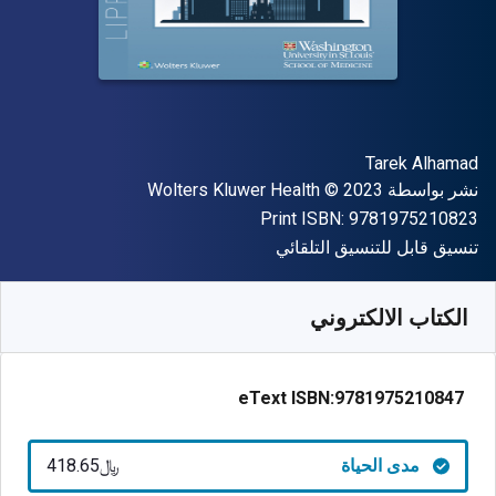
المؤلف (المؤلفون)
Tarek Alhamad
الناشر
حقوق الطبع والنشر
نشر بواسطة
© 2023
Wolters Kluwer Health
"ISBN-13 9781975210823"
Print ISBN:
9781975210823
شكل
تنسيق قابل للتنسيق التلقائي
متوفر من
﷼‎
SAR
418.65
SKU:
9781975210847
الكتاب الالكتروني
eText ISBN:
9781975210847
مدى الحياة
﷼‎418.65