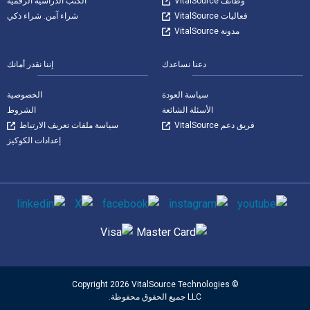
وظائف VitalSource
الكتب الدراسية الرقمية
فعاليات VitalSource
شراء آمن. شراء ذكي
مدونة VitalSource
دعنا نساعدك
إننا نقدر أمانك
سياسة العودة
الخصوصية
الأسئلة الشائعة
الشروط
فريق دعم VitalSource
سياسة ملفات تعريف الارتباط
إعدادات الكوكيز
وسائل التواصل الاجتماعي
طرق الدفع المدعومة
© Copyright 2026 VitalSource Technologies
LLC جميع الحقوق محفوظة.