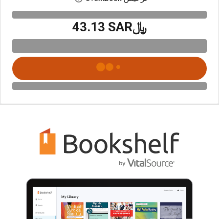
﷼‎43.13 SAR