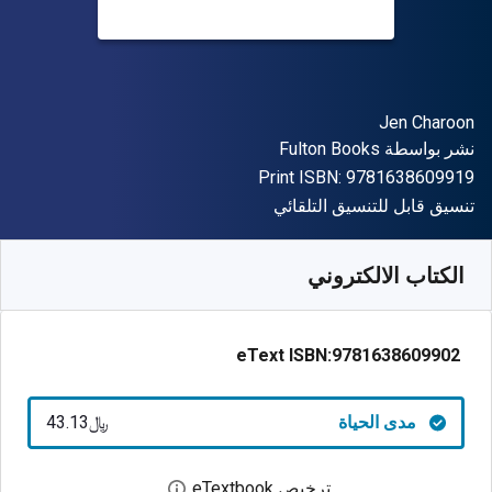
المؤلف (المؤلفون)
Jen Charoon
الناشر
نشر بواسطة
Fulton Books
"ISBN-13 9781638609919"
Print ISBN:
9781638609919
شكل
تنسيق قابل للتنسيق التلقائي
متوفر من
﷼‎
SAR
43.13
SKU:
9781638609902
الكتاب الالكتروني
eText ISBN:
9781638609902
مدى الحياة
﷼‎43.13
ترخيص eTextbook
افتح مربع حوار الترخيص