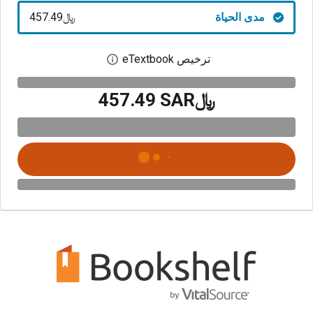
مدى الحياة
﷼‎457.49
ترخيص eTextbook
افتح مربع حوار الترخيص
﷼‎457.49 SAR