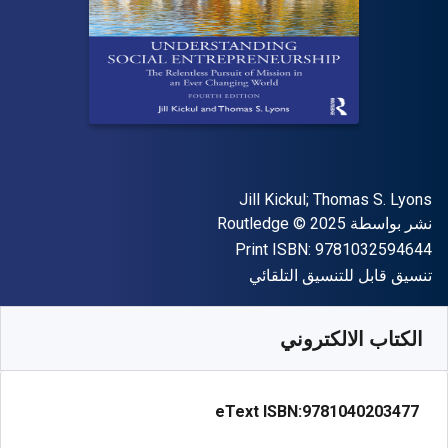
المؤلف (المؤلفون)
Jill Kickul; Thomas S. Lyons
الناشر
حقوق الطبع والنشر
نشر بواسطة
© 2025
Routledge
"ISBN-13 9781032594644"
Print ISBN:
9781032594644
شكل
تنسيق قابل للتنسيق التلقائي
متوفر من
﷼‎
SAR
457.49
SKU:
9781040203477
الكتاب الالكتروني
eText ISBN:
9781040203477