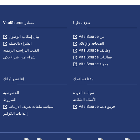
لتنقل في التذييل
تعرّف علينا
مصادر VitalSource
عن VitalSource
بيان إمكانية الوصول
الصحافة والإعلام
الشراء بالجملة
وظائف VitalSource
الكتب الدراسية الرقمية
فعاليات VitalSource
شراء آمن. شراء ذكي
مدونة VitalSource
دعنا نساعدك
إننا نقدر أمانك
سياسة العودة
الخصوصية
الأسئلة الشائعة
الشروط
فريق دعم VitalSource
سياسة ملفات تعريف الارتباط
إعدادات الكوكيز