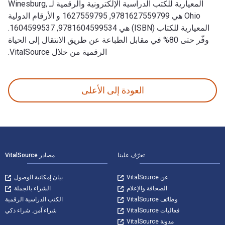
المعيارية للكتب الدراسية الإلكترونية والرقمية لـ Winesburg,
Ohio هي 9781627559799, 1627559795 و الأرقام الدولية
المعيارية للكتاب (ISBN) هي 9781604599534, 1604599537.
وفّر حتى 80% في مقابل الطباعة عن طريق الانتقال إلى الحياة
الرقمية من خلال VitalSource.
Winesburg, Ohio تمت الكتابة بواسطة Sherwood Anderson وتم النشر بواسطة Wilder Publications. الأرقام الدولية المعيارية للكتب الدراسية الإلكترونية والرقمية لـ Winesburg, Ohio هي 9781627559799, 1627559795 و الأرقام الدولية المعيارية للكتاب (ISBN) هي 9781604599534, 1604599537. وفّر حتى 80% في مقابل الطباعة عن طريق الانتقال إلى الحياة الرقمية من خلال VitalSource.
العودة إلى الأعلى
لتنقل في التذييل
تعرّف علينا
مصادر VitalSource
عن VitalSource
بيان إمكانية الوصول
الصحافة والإعلام
الشراء بالجملة
وظائف VitalSource
الكتب الدراسية الرقمية
فعاليات VitalSource
شراء آمن. شراء ذكي
مدونة VitalSource