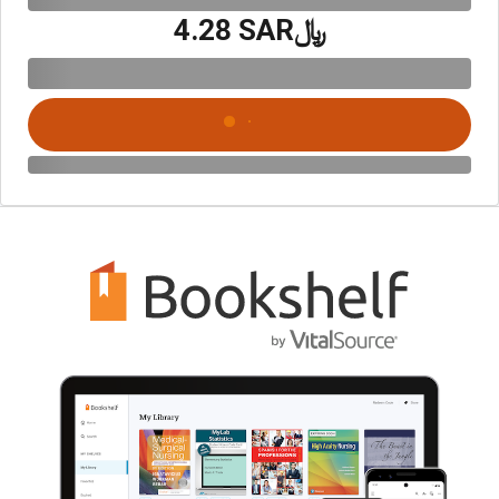
﷼‎4.28 SAR