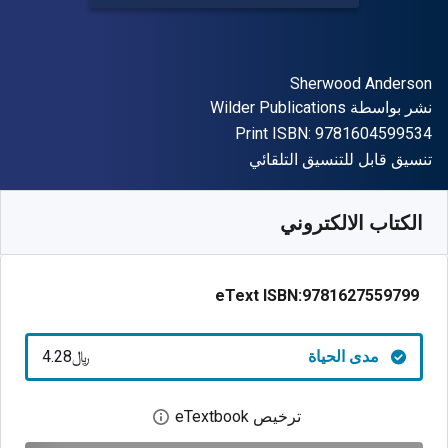
المؤلف (المؤلفون)
Sherwood Anderson
الناشر
نشر بواسطة
Wilder Publications
"ISBN-13 9781604599534"
Print ISBN:
9781604599534
شكل
تنسيق قابل للتنسيق التلقائي
متوفر من
﷼‎
SAR
4.28
SKU:
9781627559799
الكتاب الالكتروني
eText ISBN:
9781627559799
مدى الحياة
﷼‎4.28
ترخيص eTextbook
افتح مربع حوار الترخيص