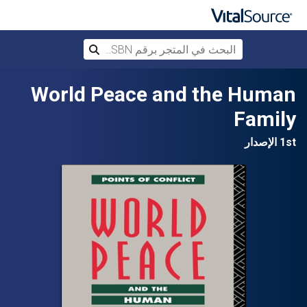
البحث في المتجر برقم ISBN، أو العنوان أ
بحث
تخطي إلى المحتوى الرئيسي
World Peace and the Human
Family
1st الإصدار