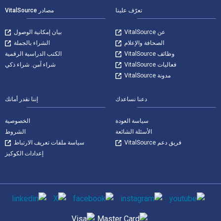
تعرّف علينا
مصادر VitalSource
عن VitalSource
بيان إمكانية الوصول
الصحافة والإعلام
الشراء بالجملة
وظائف VitalSource
الكتب الدراسية الرقمية
فعاليات VitalSource
شراء آمن. شراء ذكي
مدونة VitalSource
دعنا نساعدك
إننا نقدر أمانك
سياسة العودة
الخصوصية
الأسئلة الشائعة
الشروط
فريق دعم VitalSource
سياسة ملفات تعريف الارتباط
إعدادات الكوكيز
وسائل التواصل الاجتماعي
طرق الدفع المدعومة