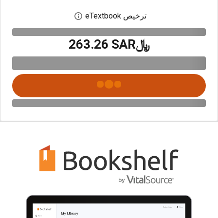
ترخيص eTextbook
افتح مربع حوار الترخيص
﷼‎263.26 SAR