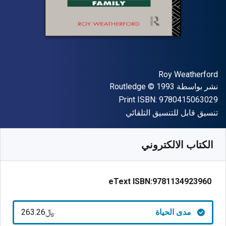
المؤلف (المؤلفون)
Roy Weatherford
الناشر
حقوق الطبع والنشر
نشر بواسطة
© 1993
Routledge
"ISBN-13 9780415063029"
Print ISBN:
9780415063029
شكل
تنسيق قابل للتنسيق التلقائي
متوفر من
﷼‎
SAR
263.26
SKU:
9781134923960
الكتاب الالكتروني
eText ISBN:
9781134923960
مدى الحياة
﷼‎263.26