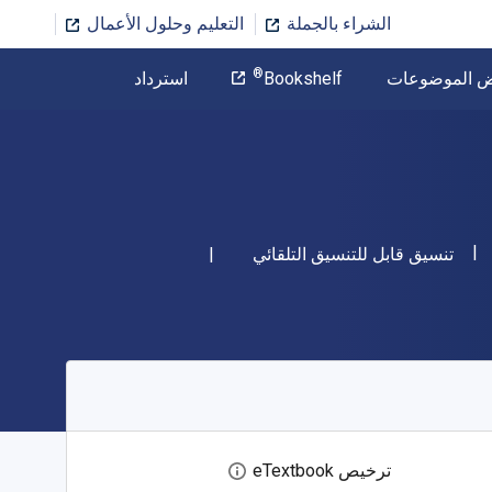
الشراء بالجملة
التعليم وحلول الأعمال
المؤلف
®
ض الموضوعات
Bookshelf
استرداد
تخطي إلى المحتوى الرئيسي
"ISBN-13 9783
شكل
تنسيق قابل للتنسيق التلقائي
ترخيص eTextbook
افتح مربع حوار الترخيص الرقمي