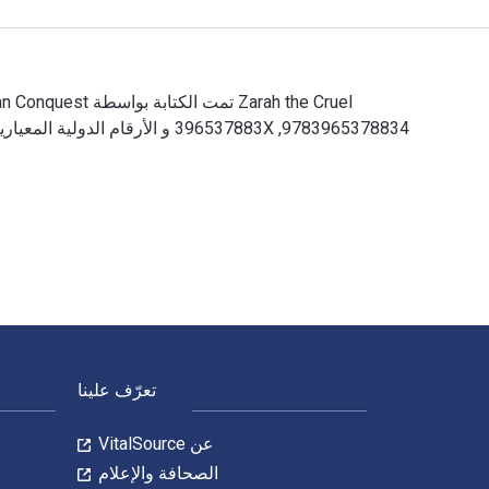
Zarah the Cruel تمت الكتابة بواسطة Joan Conquest وتم النشر بواسطة Otbebookpublishing. الأرقام الدولية المعيارية للكتب الدراسية الإلكترونية والرقمية لـ Zarah the Cruel هي 9783965378834, 396537883X و الأرقام الدولية المعيارية للكتاب (ISBN) هي 9783965378834, 396537883X. وفّر حتى 80% في مقابل الطباعة عن طريق الانتقال إلى الحياة الرقمية من خلال VitalSource.
لتنقل في التذييل
تعرّف علينا
عن VitalSource
الصحافة والإعلام