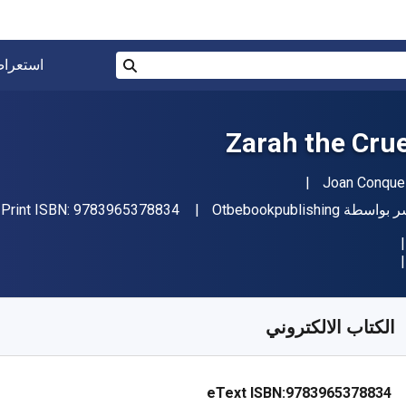
البحث في المتجر برقم ISBN، أو العنوان أو 
استعرا
بحث
Zarah the Crue
مؤلف (المؤلفون)
Joan Conque
965378834"
اشر
ر بواسطة
Otbebookpublishing
9783965378834
Print ISBN:
فر من
﷼‎
SAR
2.48
SKU:
9783965378834R
الكتاب الالكتروني
eText ISBN:
9783965378834