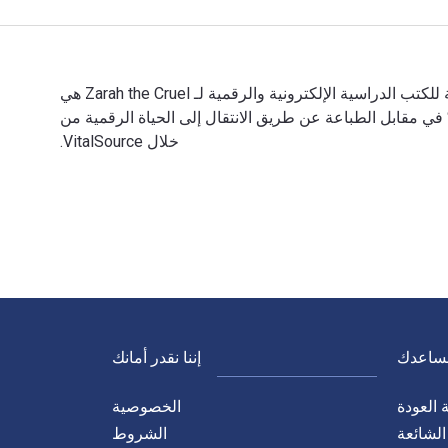
Zarah the Cruel تمت الكتابة بواسطة Joan Conquest وتم النشر بواسطة Otbebookpublishing. الأرقام الدولية المعيارية للكتب الدراسية الإلكترونية والرقمية لـ Zarah the Cruel هي
97839653, 396537883X و الأرقام الدولية المعيارية للكتاب (ISBN) هي 9783965378834, 396537883X. وفّر حتى 80% في مقابل الطباعة عن طريق الانتقال إلى الحياة الرقمية من
خلال VitalSource.
نساعدك
إننا نقدر أمانك
العودة
الخصوصية
الشائعة
الشروط