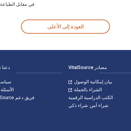
في مقابل الطباعة عن ط
ة المعيارية للكتب الدراسية الإلكترونية والرقمية لـ Zenstudies 2: Making a Healthy Transition to Higher Education – Facilitator’s Guide هي 9780776629629, 077662962X و الأرقام الدولية المعيارية للكتاب (ISBN) هي 9780776636894, 0776636898. وفّر حتى 80% في مقابل الطباعة عن طريق الانتقال إلى الحياة الرقمية من خل
العودة إلى الأعلى
مصادر VitalSource
دعنا 
بيان إمكانية الوصول
سياسة 
الشراء بالجملة
الأسئلة 
الكتب الدراسية الرقمية
فريق دعم VitalSource
شراء آمن. شراء ذكي