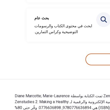
بحث عام
ابحث في محتوى الكتاب والرسومات
التوضيحية وكراس التمارين.
Zenstudies 2: Making a Healthy Transition to Higher Education – Facilitator’s Guide: Targeted-Selective Prevention Program تمت الكتابة بواسطة Diane Marcotte; Marie-Laurence
Paré; Cynthia Lamarre; Carole Viel وتم النشر بواسطة University of Ottawa Press. الأرقام الدولية المعيارية للكتب الدراسية الإلكترونية والرقمية لـ Zenstudies 2: Making a Healthy
Transition to Higher Education – Facilitator’s Guide هي 9780776629629, 077662962X و الأرقام الدولية المعيارية للكتاب (ISBN) هي 9780776636894, 0776636898. وفّر حتى 80%