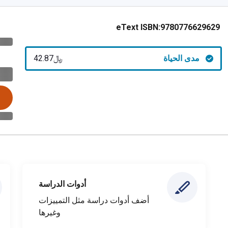
eText ISBN:
9780776629629
مدى الحياة
﷼‎42.87
أدوات الدراسة
أضف أدوات دراسة مثل التمييزات
وغيرها