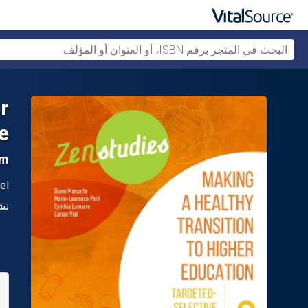
r
e
am
ال
el
الن
نش
متو
29