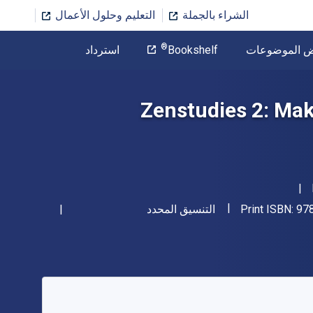
الشراء بالجملة
التعليم وحلول الأعمال
المؤلف
®
ض الموضوعات
Bookshelf
استرداد
تخطي إلى المحتوى الرئيسي
Zenstudies 2: Mak
"ISBN-13 9780776636894"
شكل
97
Print ISBN:
التنسيق المحدد