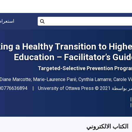
البحث في المتجر برقم ISBN، أو العنوان أو 
استعرا
بحث
ing a Healthy Transition to Highe
Education – Facilitator’s Guid
Targeted-Selective Prevention Progr
مؤلف (المؤلفون)
Diane Marcotte; Marie-Laurence Paré; Cynthia Lamarre; Carole Vi
اشر
حقوق الطبع والنشر
ر بواسطة
© 2021
University of Ottawa Press
80776636894
فر من
﷼‎
SAR
42.87
SKU:
97807766296
الكتاب الالكتروني