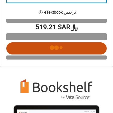
ترخيص eTextbook
افتح مربع حوار الترخيص
﷼‎519.21 SAR