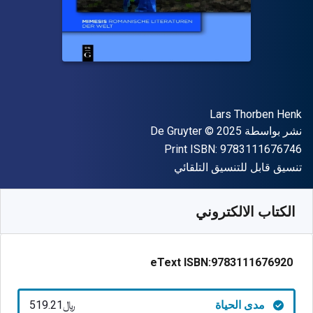
المؤلف (المؤلفون)
Lars Thorben Henk
الناشر
حقوق الطبع والنشر
نشر بواسطة
© 2025
De Gruyter
"ISBN-13 9783111676746"
Print ISBN:
9783111676746
شكل
تنسيق قابل للتنسيق التلقائي
متوفر من
﷼‎
SAR
519.21
SKU:
9783111676920
الكتاب الالكتروني
eText ISBN:
9783111676920
مدى الحياة
﷼‎519.21