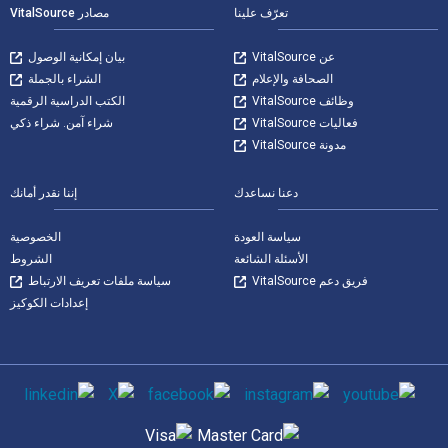
تعرّف علينا
مصادر VitalSource
عن VitalSource
بيان إمكانية الوصول
الصحافة والإعلام
الشراء بالجملة
وظائف VitalSource
الكتب الدراسية الرقمية
فعاليات VitalSource
شراء آمن. شراء ذكي
مدونة VitalSource
دعنا نساعدك
إننا نقدر أمانك
سياسة العودة
الخصوصية
الأسئلة الشائعة
الشروط
فريق دعم VitalSource
سياسة ملفات تعريف الارتباط
إعدادات الكوكيز
وسائل التواصل الاجتماعي
طرق الدفع المدعومة