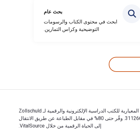
بحث عام
ابحث في محتوى الكتاب والرسومات
التوضيحية وكراس التمارين.
Zollschuld und Warenhaftung 1st الإصدار تمت الكتابة بواسطة Martin Zschucke وتم النشر بواسطة De Gruyter. الأرقام الدولية المعيارية للكتب الدراسية الإلكترونية والرقمية لـ Zollschuld
und Warenhaftung هي 9783112663004, 3112663004 و الأرقام الدولية المعيارية للكتاب (ISBN) هي 9783112662991, 3112662997. وفّر حتى 80% في مقابل الطباعة عن طريق الانتقال
إلى الحياة الرقمية من خلال VitalSource.