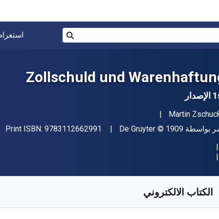
البحث في المتجر برقم ISBN، أو العنوان أو 
استعرا
بحث
Zollschuld und Warenhaftun
إصدار
مؤلف (المؤلفون)
Martin Zschuc
"ISBN-13 9783112662991"
اشر
حقوق الطبع والنشر
ر بواسطة
© 1909
De Gruyter
9783112662991
Print ISBN:
فر من
﷼‎
SAR
544.96
SKU:
97831126630
الكتاب الالكتروني