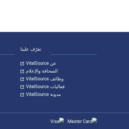
لتنقل في التذييل
تعرّف علينا
عن VitalSource
الصحافة والإعلام
وظائف VitalSource
فعاليات VitalSource
مدونة VitalSource
طرق الدفع المدعومة