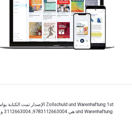
Zollschuld und Warenhaftung 1st الإصدار تمت الكتابة بواسطة Martin Zschucke وتم النشر بواسطة De Gruyter. الأرقام الدولية المعيارية للكتب الدراسية الإلكترونية والرقمية لـ Zollschuld und Warenhaftung هي 9783112663004, 3112663004 و الأرقام الدولية المعيارية للكتاب (ISBN) هي 9783112662991, 3112662997. وفّر حتى 80% في مقابل الطباعة عن طريق الانتقال إلى الحياة الرقمية من خلال VitalSource.