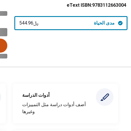
eText ISBN:
9783112663004
مدى الحياة
﷼‎544.96
أدوات الدراسة
أضف أدوات دراسة مثل التمييزات
وغيرها