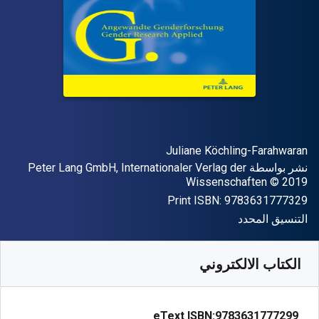
المؤلف (المؤلفون)
Juliane Köchling-Farahwaran
الناشر
نشر بواسطة
Peter Lang GmbH, Internationaler Verlag der
حقوق الطبع والنشر
Wissenschaften
© 2019
"ISBN-13 9783631777329"
Print ISBN:
9783631777329
شكل
التنسيق المحدد
متوفر من
﷼‎
SAR
438.15
SKU:
9783631777299
الكتاب الالكتروني
eText ISBN:
9783631777299