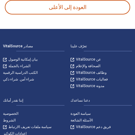
العودة إلى الأعلى
لتنقل في التذييل
تعرّف علينا
مصادر VitalSource
عن VitalSource
بيان إمكانية الوصول
الصحافة والإعلام
الشراء بالجملة
وظائف VitalSource
الكتب الدراسية الرقمية
فعاليات VitalSource
شراء آمن. شراء ذكي
مدونة VitalSource
دعنا نساعدك
إننا نقدر أمانك
سياسة العودة
الخصوصية
الأسئلة الشائعة
الشروط
فريق دعم VitalSource
سياسة ملفات تعريف الارتباط
إعدادات الكوكيز