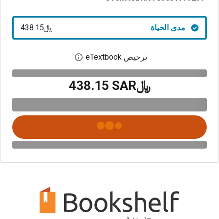
مدى الحياة
﷼‎438.15
ترخيص eTextbook
افتح مربع حوار الترخيص
﷼‎438.15 SAR