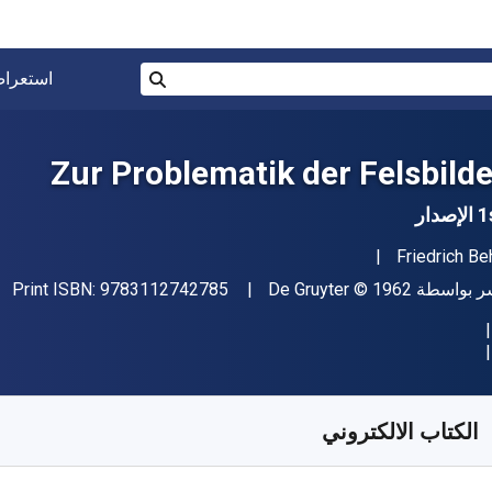
البحث في المتجر برقم ISBN، أو العنوان أو 
استعرا
بحث
Zur Problematik der Felsbilde
إصدار
مؤلف (المؤلفون)
Friedrich Be
"ISBN-13 9783112742785"
اشر
حقوق الطبع والنشر
ر بواسطة
© 1962
De Gruyter
9783112742785
Print ISBN:
فر من
﷼‎
SAR
643.09
SKU:
97831127427
الكتاب الالكتروني