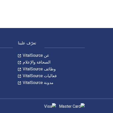
لتنقل في التذييل
تعرّف علينا
عن VitalSource
الصحافة والإعلام
وظائف VitalSource
فعاليات VitalSource
مدونة VitalSource
طرق الدفع المدعومة