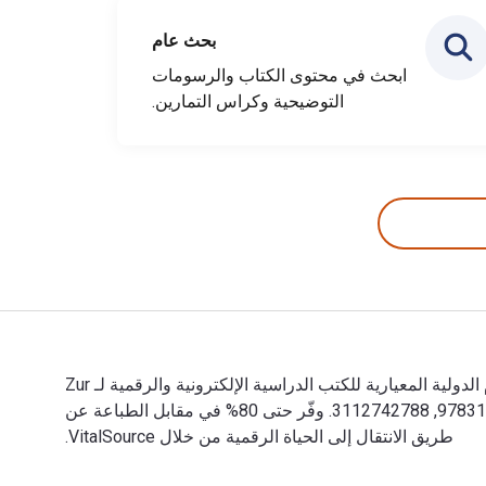
بحث عام
ابحث في محتوى الكتاب والرسومات
التوضيحية وكراس التمارين.
Zur Problematik der Felsbilder 1st الإصدار تمت الكتابة بواسطة Friedrich Behn وتم النشر بواسطة De Gruyter. الأرقام الدولية المعيارية للكتب الدراسية الإلكترونية والرقمية لـ Zur
Problematik der Felsbilder هي 9783112742792, 3112742796 و الأرقام الدولية المعيارية للكتاب (ISBN) هي 9783112742785, 3112742788. وفّر حتى 80% في مقابل الطباعة عن
طريق الانتقال إلى الحياة الرقمية من خلال VitalSource.