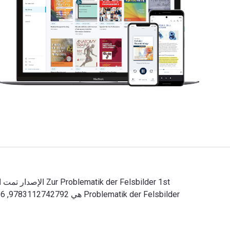
Zur Problematik der Felsbilder 1st الإصدار تمت الكتابة بواسطة Friedrich Behn وتم النشر بواسطة De Gruyter. الأرقام الدولية المعيارية للكتب الدراسية الإلكترونية والرقمية لـ Zur Problematik der Felsbilder هي 9783112742792, 3112742796 و الأرقام الدولية المعيارية للكتاب (ISBN) هي 9783112742785, 3112742788. وفّر حتى 80% في مقابل الطباعة عن طريق الانتقال إلى الحياة الرقمية من خلال VitalSource.