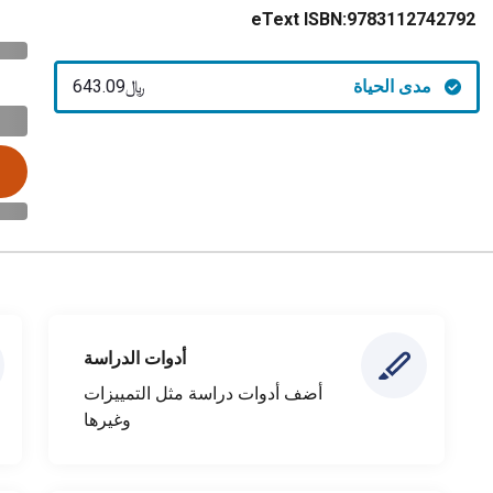
eText ISBN:
9783112742792
مدى الحياة
﷼‎643.09
أدوات الدراسة
أضف أدوات دراسة مثل التمييزات
وغيرها