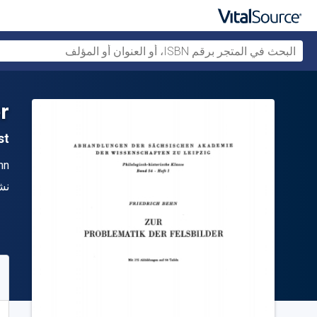
r
1st ال
ال
hn
الن
نش
متو
92