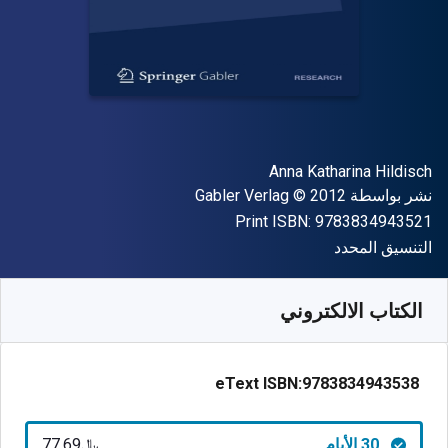
المؤلف (المؤلفون)
Anna Katharina Hildisch
الناشر
حقوق الطبع والنشر
نشر بواسطة
© 2012
Gabler Verlag
"ISBN-13 9783834943521"
Print ISBN:
9783834943521
شكل
التنسيق المحدد
متوفر من
﷼‎
SAR
77.69
SKU:
9783834943538R30
الكتاب الالكتروني
eText ISBN:
9783834943538
30 الأيام
﷼‎77.69