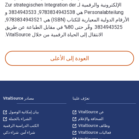
الإلكترونية والرقمية لـ Zur strategischen Integration der
Personalabteilung هي 9783834943538, 3834943533 و
الأرقام الدولية المعيارية للكتاب (ISBN) هي 9783834943521,
3834943525. وفّر حتى 80% في مقابل الطباعة عن طريق
الانتقال إلى الحياة الرقمية من خلال VitalSource.
Zur strategischen Integration der Personalabteilung: Eine erweiterte strukturationstheoretische Betrachtung تمت الكتابة بواسطة Anna Katharina Hildisch وتم النشر بواسطة Gabler Verlag. الأرقام الدولية المعيارية للكتب الدراسية الإلكترونية والرقمية لـ  Integration der Personalabteilung
العودة إلى الأعلى
لتنقل في التذييل
تعرّف علينا
مصادر VitalSource
عن VitalSource
بيان إمكانية الوصول
الصحافة والإعلام
الشراء بالجملة
وظائف VitalSource
الكتب الدراسية الرقمية
فعاليات VitalSource
شراء آمن. شراء ذكي