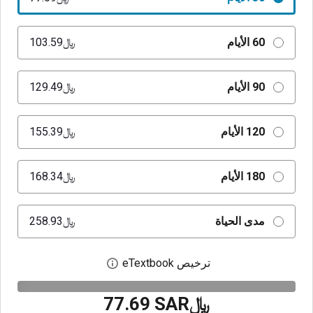
60 الأيام
﷼‎103.59
90 الأيام
﷼‎129.49
120 الأيام
﷼‎155.39
180 الأيام
﷼‎168.34
مدى الحياة
﷼‎258.93
ترخيص eTextbook
افتح مربع حوار الترخيص
﷼‎77.69 SAR