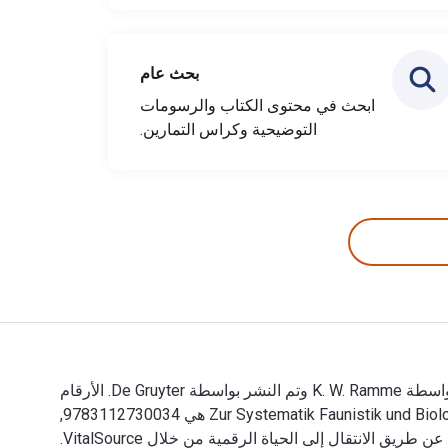
بحث عام
ابحث في محتوى الكتاب والرسومات
التوضيحية وكراس التمارين.
Zur Systematik Faunistik und Biologie der Orthopteren von Südost-Europa und Vorderasien 1st الإصدار تمت الكتابة بواسطة K. W. Ramme وتم النشر بواسطة De Gruyter. الأرقام
الدولية المعيارية للكتب الدراسية الإلكترونية والرقمية لـ Zur Systematik Faunistik und Biologie der Orthopteren von Südost-Europa und Vorderasien هي 9783112730034,