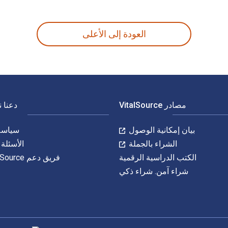
Zur Systematik Fa هي 9783112730034, 3112730038 و الأرقام الدولية المعيارية للكتاب (ISBN) هي 9783112730027, 311273002X. وفّر حتى 80% في مقابل الطباعة عن طريق الانتقال إلى الحياة الرقمية من خلال VitalSource.
العودة إلى الأعلى
مصادر VitalSource
دعنا 
بيان إمكانية الوصول
سياسة 
الشراء بالجملة
الأسئلة 
الكتب الدراسية الرقمية
فريق دعم VitalSource
شراء آمن. شراء ذكي