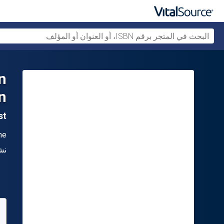
n
n
1st ال
ال
me
الن
نش
متو
34