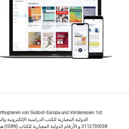
3112730038 و الأرقام الدولية المعيارية للكتاب (ISBN) هي 9783112730027, 311273002X. وفّر حتى 80% في مقابل الطباعة عن طريق الانتقال إلى الحياة الرقمية من خلال VitalSource.