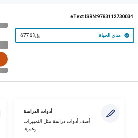
eText ISBN:
9783112730034
مدى الحياة
﷼‎677.63
أدوات الدراسة
أضف أدوات دراسة مثل التمييزات
وغيرها