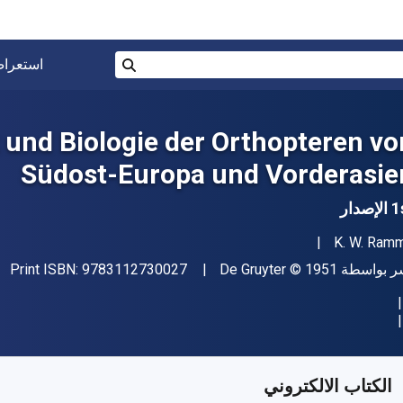
البحث في المتجر برقم ISBN، أو العنوان أو 
استعرا
بحث
 und Biologie der Orthopteren vo
Südost-Europa und Vorderasie
إصدار
مؤلف (المؤلفون)
K. W. Ram
"ISBN-13 9783112730027"
اشر
حقوق الطبع والنشر
ر بواسطة
© 1951
De Gruyter
9783112730027
Print ISBN:
فر من
﷼‎
SAR
677.63
SKU:
97831127300
الكتاب الالكتروني