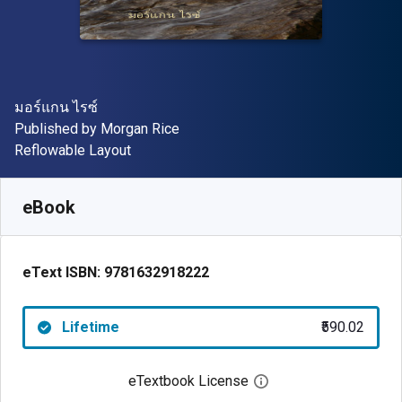
Author(s)
มอร์แกน ไรซ์
Publisher
Published by
Morgan Rice
Format
Reflowable Layout
Available from
₹
590.02
INR
SKU:
9781632918222
eBook
eText ISBN:
9781632918222
Lifetime
₹590.02
eTextbook License
Open digital license 